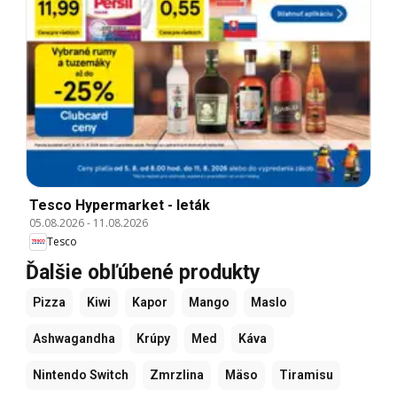
Tesco Hypermarket - leták
05.08.2026
-
11.08.2026
Tesco
Ďalšie obľúbené produkty
Pizza
Kiwi
Kapor
Mango
Maslo
Ashwagandha
Krúpy
Med
Káva
Nintendo Switch
Zmrzlina
Mäso
Tiramisu