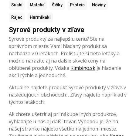
Sushi
Matcha
Šišky
Protein
Noviny
Rajec
Hurmikaki
Syrové produkty v zľave
Syrové produkty za najlepšiu cenu? Ste na
správnom mieste. Vami hľadaný produkt sa
nachádza v 0 letákoch. Prelistujte si tieto letáky a
možno narazíte aj na ďalšie skvelé ceny na
obľúbené produkty. Vďaka
Kimbino.sk
je hľadanie
akcií rýchle a jednoduché.
Aktuálne nájdete produkt Syrové produkty v zľave v
nasledujúcich obchodoch: . Zľavy nájdete napríklad v
týchto letákoch:
Ak chcete ušetriť aj pri nákupe iných produktov,
vyhľadajte u nás aj ďalší tovar. Výhodou je, že na
našej stránke nájdete všetko na jednom mieste.
Zaujímavé akcie nájdete aj na produkty, ako
Kapor
,