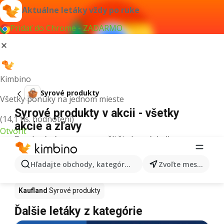
Aktuálne letáky vždy po ruke
Pridať do Chrome - ZADARMO
Kimbino
Syrové produkty
Všetky ponuky na jednom mieste
Syrové produkty v akcii - všetky
(14,1 tis. hodnotení)
akcie a zľavy
Otvoriť
Pre daný výraz sme nenašli žiadne výsledky.
Syrové produkty v akcii - Kde kúpiť?
Hľadajte obchody, kategórie, produkty...
Zvoľte mesto
Tesco
Syrové produkty
Lidl
Syrové produkty
Kaufland
Syrové produkty
Ďalšie letáky z kategórie