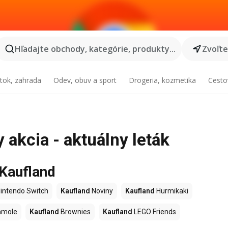
Hľadajte obchody, kategórie, produkty...
Zvoľt
tok, zahrada
Odev, obuv a sport
Drogeria, kozmetika
Cesto
 akcia - aktuálny leták
 Kaufland
intendo Switch
Kaufland
Noviny
Kaufland
Hurmikaki
amole
Kaufland
Brownies
Kaufland
LEGO Friends