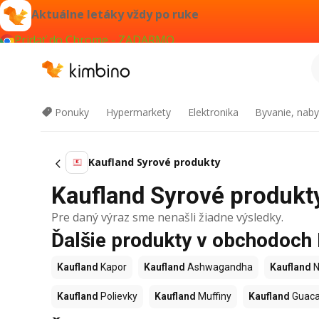
Aktuálne letáky vždy po ruke
Pridať do Chrome - ZADARMO
Ponuky
Hypermarkety
Elektronika
Byvanie, naby
Kaufland Syrové produkty
Kaufland Syrové produkty
Pre daný výraz sme nenašli žiadne výsledky.
Ďalšie produkty v obchodoch
Kaufland
Kapor
Kaufland
Ashwagandha
Kaufland
N
Kaufland
Polievky
Kaufland
Muffiny
Kaufland
Guac