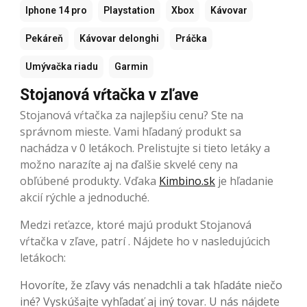
Iphone 14 pro
Playstation
Xbox
Kávovar
Pekáreň
Kávovar delonghi
Práčka
Umývačka riadu
Garmin
Stojanová vŕtačka v zľave
Stojanová vŕtačka za najlepšiu cenu? Ste na
správnom mieste. Vami hľadaný produkt sa
nachádza v 0 letákoch. Prelistujte si tieto letáky a
možno narazíte aj na ďalšie skvelé ceny na
obľúbené produkty. Vďaka
Kimbino.sk
je hľadanie
akcií rýchle a jednoduché.
Medzi reťazce, ktoré majú produkt Stojanová
vŕtačka v zľave, patrí . Nájdete ho v nasledujúcich
letákoch:
Hovoríte, že zľavy vás nenadchli a tak hľadáte niečo
iné? Vyskúšajte vyhľadať aj iný tovar. U nás nájdete