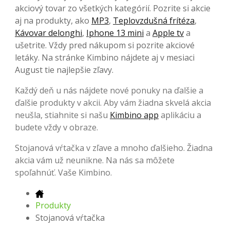
akciový tovar zo všetkých kategórií. Pozrite si akcie
aj na produkty, ako
MP3
,
Teplovzdušná frítéza
,
Kávovar delonghi
,
Iphone 13 mini
a
Apple tv
a
ušetrite. Vždy pred nákupom si pozrite akciové
letáky. Na stránke Kimbino nájdete aj v mesiaci
August tie najlepšie zľavy.
Každý deň u nás nájdete nové ponuky na ďalšie a
ďalšie produkty v akcii. Aby vám žiadna skvelá akcia
neušla, stiahnite si našu
Kimbino app
aplikáciu a
budete vždy v obraze.
Stojanová vŕtačka v zľave a mnoho ďalšieho. Žiadna
akcia vám už neunikne. Na nás sa môžete
spoľahnúť. Vaše Kimbino.
Produkty
Stojanová vŕtačka