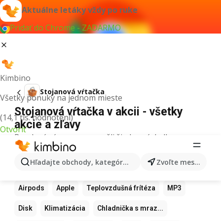
Aktuálne letáky vždy po ruke
Pridať do Chrome - ZADARMO
Kimbino
Stojanová vŕtačka
Všetky ponuky na jednom mieste
Stojanová vŕtačka v akcii - všetky
(14,1 tis. hodnotení)
akcie a zľavy
Otvoriť
Pre daný výraz sme nenašli žiadne výsledky.
Ďalšie obľúbené produkty
Hľadajte obchody, kategórie, produkty...
Zvoľte mesto
Samsung
Iphone
Xiaomi
Apple Watch
Airpods
Apple
Teplovzdušná frítéza
MP3
Disk
Klimatizácia
Chladnička s mraz...