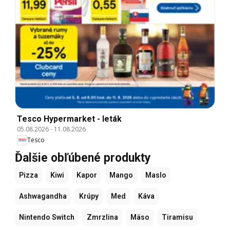
Tesco Hypermarket - leták
05.08.2026
-
11.08.2026
Tesco
Ďalšie obľúbené produkty
Pizza
Kiwi
Kapor
Mango
Maslo
Ashwagandha
Krúpy
Med
Káva
Nintendo Switch
Zmrzlina
Mäso
Tiramisu