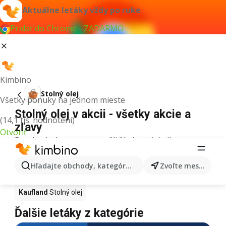
Aktuálne letáky vždy po ruke
Pridať do Chrome - ZADARMO
Kimbino
Stolný olej
Všetky ponuky na jednom mieste
Stolný olej v akcii - všetky akcie a
(14,1 tis. hodnotení)
zľavy
Otvoriť
Pre daný výraz sme nenašli žiadne výsledky.
Stolný olej v akcii - Kde kúpiť?
Hľadajte obchody, kategórie, produkty...
Zvoľte mesto
Tesco
Stolný olej
Lidl
Stolný olej
Kaufland
Stolný olej
Ďalšie letáky z kategórie