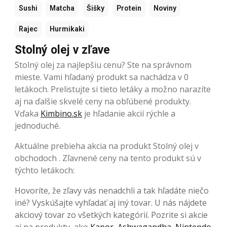
Sushi
Matcha
Šišky
Protein
Noviny
Rajec
Hurmikaki
Stolný olej v zľave
Stolný olej za najlepšiu cenu? Ste na správnom
mieste. Vami hľadaný produkt sa nachádza v 0
letákoch. Prelistujte si tieto letáky a možno narazíte
aj na ďalšie skvelé ceny na obľúbené produkty.
Vďaka
Kimbino.sk
je hľadanie akcií rýchle a
jednoduché.
Aktuálne prebieha akcia na produkt Stolný olej v
obchodoch . Zľavnené ceny na tento produkt sú v
týchto letákoch:
Hovoríte, že zľavy vás nenadchli a tak hľadáte niečo
iné? Vyskúšajte vyhľadať aj iný tovar. U nás nájdete
akciový tovar zo všetkých kategórií. Pozrite si akcie
aj na produkty, ako
Kapor
,
Ashwagandha
,
Nintendo