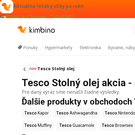
Aktuálne letáky vždy po ruke
Pridať do Chrome - ZADARMO
Ponuky
Hypermarkety
Elektronika
Bývanie, náby
Tesco Stolný olej
Tesco Stolný olej akcia -
Pre daný výraz sme nenašli žiadne výsledky.
Ďalšie produkty v obchodoch
Tesco
Kapor
Tesco
Ashwagandha
Tesco
Nintendo
Tesco
Muffiny
Tesco
Guacamole
Tesco
Brownies