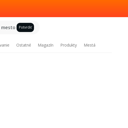
e mesto
Potvrdiť
vanie
Ostatné
Magazín
Produkty
Mestá