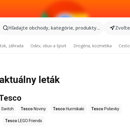
Hľadajte obchody, kategórie, produkty...
Zvoľt
tok, záhrada
Odev, obuv a šport
Drogéria, kozmetika
Cesto
 aktuálny leták
 Tesco
 Switch
Tesco
Noviny
Tesco
Hurmikaki
Tesco
Polievky
Tesco
LEGO Friends