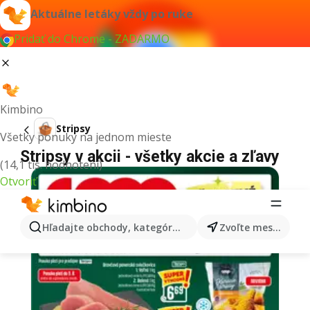
Aktuálne letáky vždy po ruke
Pridať do Chrome - ZADARMO
Kimbino
Stripsy
Všetky ponuky na jednom mieste
Stripsy v akcii - všetky akcie a zľavy
(14,1 tis. hodnotení)
Otvoriť
Hľadajte obchody, kategórie, produkty...
Zvoľte mesto