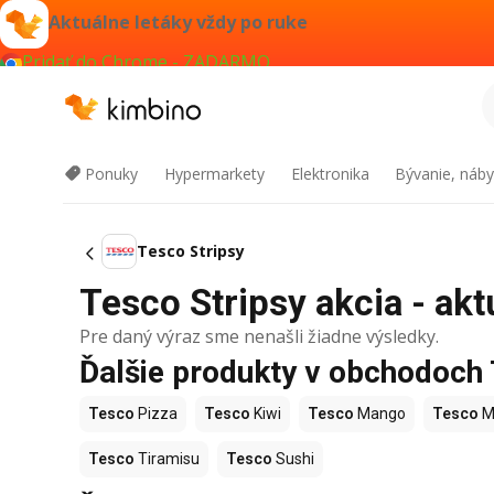
Aktuálne letáky vždy po ruke
Pridať do Chrome - ZADARMO
Ponuky
Hypermarkety
Elektronika
Bývanie, náby
Tesco Stripsy
Tesco Stripsy akcia - akt
Pre daný výraz sme nenašli žiadne výsledky.
Ďalšie produkty v obchodoch
Tesco
Pizza
Tesco
Kiwi
Tesco
Mango
Tesco
M
Tesco
Tiramisu
Tesco
Sushi