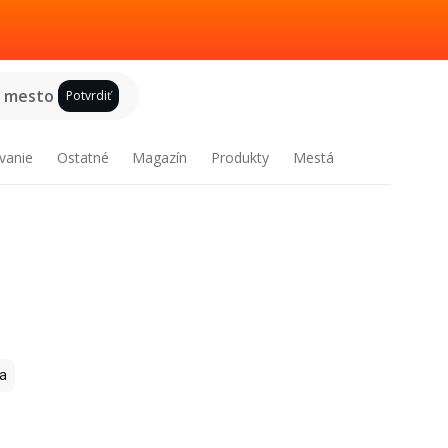
e mesto
Potvrdiť
vanie
Ostatné
Magazín
Produkty
Mestá
a