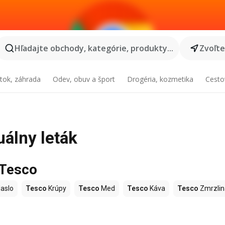
Hľadajte obchody, kategórie, produkty...
Zvoľt
tok, záhrada
Odev, obuv a šport
Drogéria, kozmetika
Cesto
uálny leták
 Tesco
aslo
Tesco
Krúpy
Tesco
Med
Tesco
Káva
Tesco
Zmrzlin