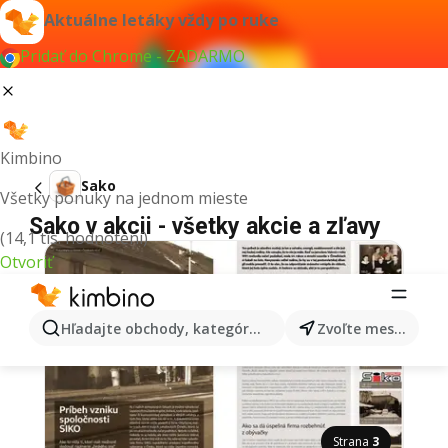
Aktuálne letáky vždy po ruke
Pridať do Chrome - ZADARMO
Kimbino
Sako
Všetky ponuky na jednom mieste
Sako v akcii - všetky akcie a zľavy
(14,1 tis. hodnotení)
Otvoriť
Hľadajte obchody, kategórie, produkty...
Zvoľte mesto
Strana
3