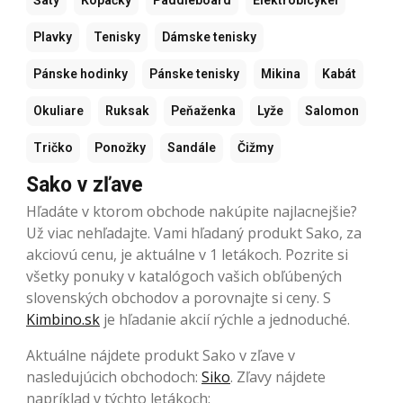
Šaty
Kopačky
Paddleboard
Elektrobicykel
Plavky
Tenisky
Dámske tenisky
Pánske hodinky
Pánske tenisky
Mikina
Kabát
Okuliare
Ruksak
Peňaženka
Lyže
Salomon
Tričko
Ponožky
Sandále
Čižmy
Sako v zľave
Hľadáte v ktorom obchode nakúpite najlacnejšie?
Už viac nehľadajte. Vami hľadaný produkt Sako, za
akciovú cenu, je aktuálne v 1 letákoch. Pozrite si
všetky ponuky v katalógoch vašich obľúbených
slovenských obchodov a porovnajte si ceny. S
Kimbino.sk
je hľadanie akcií rýchle a jednoduché.
Aktuálne nájdete produkt Sako v zľave v
nasledujúcich obchodoch:
Siko
. Zľavy nájdete
napríklad v týchto letákoch: