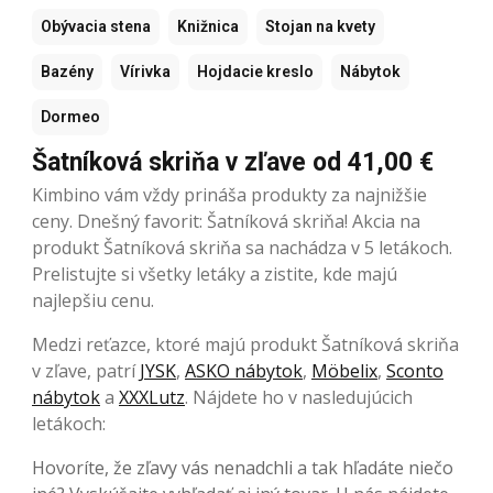
Obývacia stena
Knižnica
Stojan na kvety
Bazény
Vírivka
Hojdacie kreslo
Nábytok
Dormeo
Šatníková skriňa v zľave od 41,00 €
Kimbino vám vždy prináša produkty za najnižšie
ceny. Dnešný favorit: Šatníková skriňa! Akcia na
produkt Šatníková skriňa sa nachádza v 5 letákoch.
Prelistujte si všetky letáky a zistite, kde majú
najlepšiu cenu.
Medzi reťazce, ktoré majú produkt Šatníková skriňa
v zľave, patrí
JYSK
,
ASKO nábytok
,
Möbelix
,
Sconto
nábytok
a
XXXLutz
. Nájdete ho v nasledujúcich
letákoch:
Hovoríte, že zľavy vás nenadchli a tak hľadáte niečo