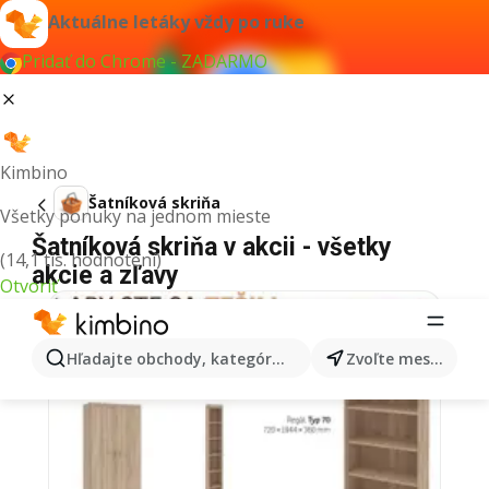
Aktuálne letáky vždy po ruke
Pridať do Chrome - ZADARMO
Kimbino
Šatníková skriňa
Všetky ponuky na jednom mieste
Šatníková skriňa v akcii - všetky
(14,1 tis. hodnotení)
akcie a zľavy
Otvoriť
Hľadajte obchody, kategórie, produkty...
Zvoľte mesto