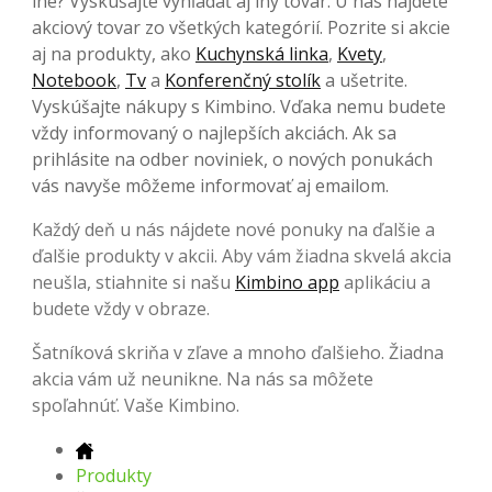
iné? Vyskúšajte vyhľadať aj iný tovar. U nás nájdete
akciový tovar zo všetkých kategórií. Pozrite si akcie
aj na produkty, ako
Kuchynská linka
,
Kvety
,
Notebook
,
Tv
a
Konferenčný stolík
a ušetrite.
Vyskúšajte nákupy s Kimbino. Vďaka nemu budete
vždy informovaný o najlepších akciách. Ak sa
prihlásite na odber noviniek, o nových ponukách
vás navyše môžeme informovať aj emailom.
Každý deň u nás nájdete nové ponuky na ďalšie a
ďalšie produkty v akcii. Aby vám žiadna skvelá akcia
neušla, stiahnite si našu
Kimbino app
aplikáciu a
budete vždy v obraze.
Šatníková skriňa v zľave a mnoho ďalšieho. Žiadna
akcia vám už neunikne. Na nás sa môžete
spoľahnúť. Vaše Kimbino.
Produkty