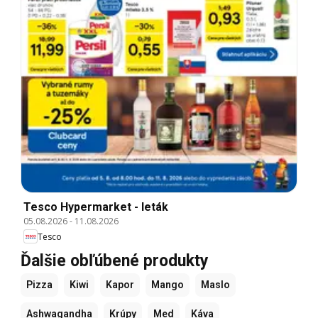
Tesco Hypermarket - leták
05.08.2026
-
11.08.2026
Tesco
Ďalšie obľúbené produkty
Pizza
Kiwi
Kapor
Mango
Maslo
Ashwagandha
Krúpy
Med
Káva