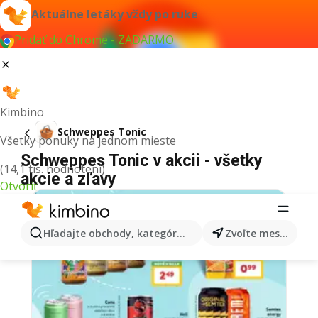
Aktuálne letáky vždy po ruke
Pridať do Chrome - ZADARMO
Kimbino
Schweppes Tonic
Všetky ponuky na jednom mieste
Schweppes Tonic v akcii - všetky
(14,1 tis. hodnotení)
akcie a zľavy
Otvoriť
Hľadajte obchody, kategórie, produkty...
Zvoľte mesto