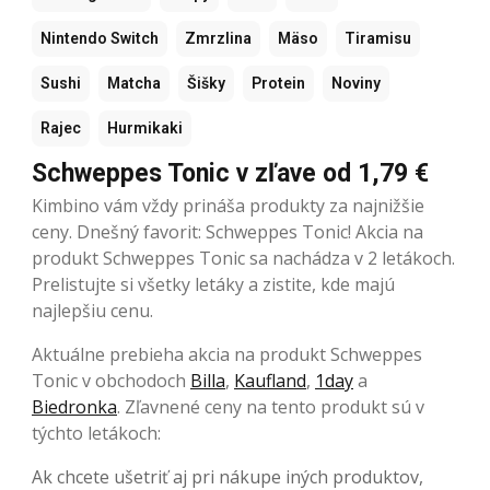
Nintendo Switch
Zmrzlina
Mäso
Tiramisu
Sushi
Matcha
Šišky
Protein
Noviny
Rajec
Hurmikaki
Schweppes Tonic v zľave od 1,79 €
Kimbino vám vždy prináša produkty za najnižšie
ceny. Dnešný favorit: Schweppes Tonic! Akcia na
produkt Schweppes Tonic sa nachádza v 2 letákoch.
Prelistujte si všetky letáky a zistite, kde majú
najlepšiu cenu.
Aktuálne prebieha akcia na produkt Schweppes
Tonic v obchodoch
Billa
,
Kaufland
,
1day
a
Biedronka
. Zľavnené ceny na tento produkt sú v
týchto letákoch:
Ak chcete ušetriť aj pri nákupe iných produktov,