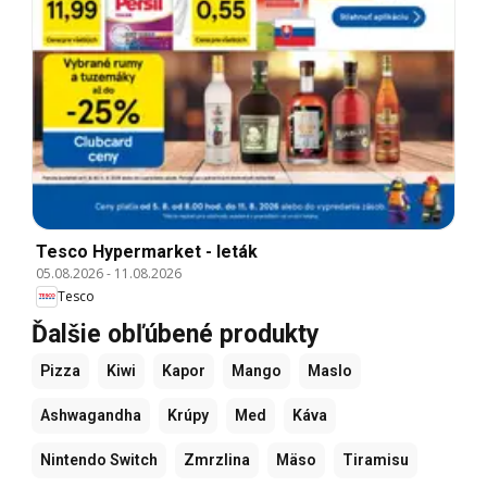
Tesco Hypermarket - leták
05.08.2026
-
11.08.2026
Tesco
Ďalšie obľúbené produkty
Pizza
Kiwi
Kapor
Mango
Maslo
Ashwagandha
Krúpy
Med
Káva
Nintendo Switch
Zmrzlina
Mäso
Tiramisu