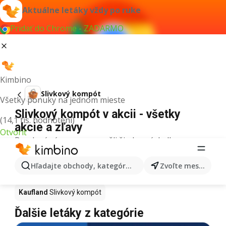
Aktuálne letáky vždy po ruke
Pridať do Chrome - ZADARMO
Kimbino
Slivkový kompót
Všetky ponuky na jednom mieste
Slivkový kompót v akcii - všetky
(14,1 tis. hodnotení)
akcie a zľavy
Otvoriť
Pre daný výraz sme nenašli žiadne výsledky.
Slivkový kompót v akcii - Kde kúpiť?
Hľadajte obchody, kategórie, produkty...
Zvoľte mesto
Tesco
Slivkový kompót
Lidl
Slivkový kompót
Kaufland
Slivkový kompót
Ďalšie letáky z kategórie