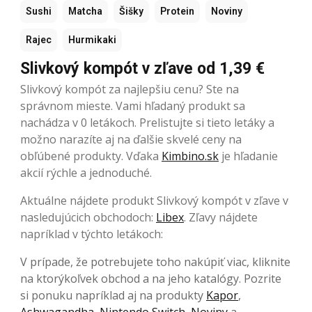
Sushi
Matcha
Šišky
Protein
Noviny
Rajec
Hurmikaki
Slivkový kompót v zľave od 1,39 €
Slivkový kompót za najlepšiu cenu? Ste na
správnom mieste. Vami hľadaný produkt sa
nachádza v 0 letákoch. Prelistujte si tieto letáky a
možno narazíte aj na ďalšie skvelé ceny na
obľúbené produkty. Vďaka
Kimbino.sk
je hľadanie
akcií rýchle a jednoduché.
Aktuálne nájdete produkt Slivkový kompót v zľave v
nasledujúcich obchodoch:
Libex
. Zľavy nájdete
napríklad v týchto letákoch:
V prípade, že potrebujete toho nakúpiť viac, kliknite
na ktorýkoľvek obchod a na jeho katalógy. Pozrite
si ponuku napríklad aj na produkty
Kapor
,
Ashwagandha
,
Nintendo Switch
,
Noviny
a