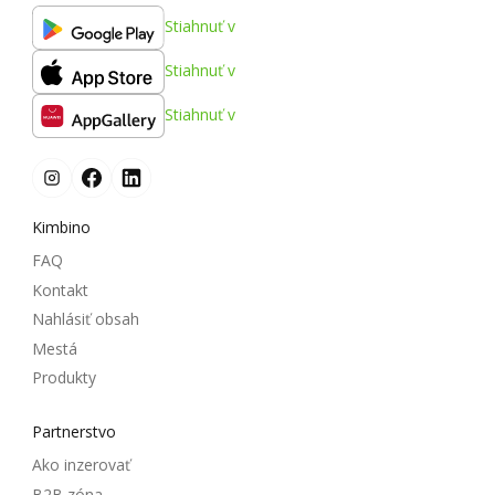
Stiahnuť v
Stiahnuť v
Stiahnuť v
Kimbino
FAQ
Kontakt
Nahlásiť obsah
Mestá
Produkty
Partnerstvo
Ako inzerovať
B2B zóna