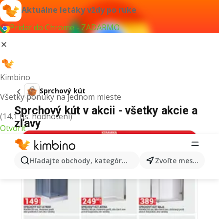
Aktuálne letáky vždy po ruke
Pridať do Chrome - ZADARMO
Kimbino
Sprchový kút
Všetky ponuky na jednom mieste
Sprchový kút v akcii - všetky akcie a
(14,1 tis. hodnotení)
zľavy
Otvoriť
Hľadajte obchody, kategórie, produkty...
Zvoľte mesto