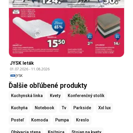
JYSK leták
01.07.2026
-
11.08.2026
JYSK
Ďalšie obľúbené produkty
Kuchynská linka
Kvety
Konferenčný stolík
Kuchyňa
Notebook
Tv
Parkside
Xxl lux
Posteľ
Komoda
Pumpa
Kreslo
Obývacia stena
Knižnica
Stojan na kvety