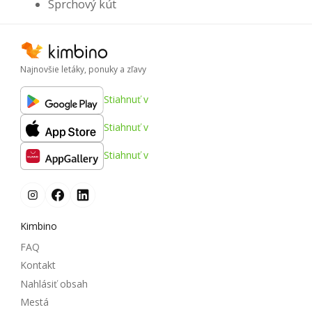
Sprchový kút
Najnovšie letáky, ponuky a zľavy
Stiahnuť v
Stiahnuť v
Stiahnuť v
Kimbino
FAQ
Kontakt
Nahlásiť obsah
Mestá