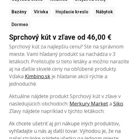
Bazény
Vírivka
Hojdacie kreslo
Nábytok
Dormeo
Sprchový kút v zľave od 46,00 €
Sprchový kút za najlepšiu cenu? Ste na správnom
mieste. Vami hľadaný produkt sa nachádza v 3
letákoch. Prelistujte si tieto letáky a možno narazíte
aj na ďalšie skvelé ceny na obľúbené produkty.
Vďaka
Kimbino.sk
je hľadanie akcií rýchle a
jednoduché.
Aktuálne nájdete produkt Sprchový kút v zľave v
nasledujúcich obchodoch:
Merkury Market
a
Siko
.
Zľavy nájdete napríklad v týchto letákoch:
Ak chcete ušetriť aj pri nákupe iných produktov,
vyhľadajte u nás aj ďalší tovar. Výhodou je, že na
našej stránke nájdete všetko na jednom mieste.