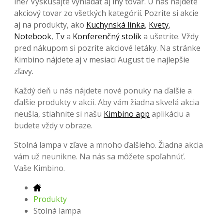
iné? Vyskúšajte vyhľadať aj iný tovar. U nás nájdete
akciový tovar zo všetkých kategórií. Pozrite si akcie
aj na produkty, ako
Kuchynská linka
,
Kvety
,
Notebook
,
Tv
a
Konferenčný stolík
a ušetrite. Vždy
pred nákupom si pozrite akciové letáky. Na stránke
Kimbino nájdete aj v mesiaci August tie najlepšie
zľavy.
Každý deň u nás nájdete nové ponuky na ďalšie a
ďalšie produkty v akcii. Aby vám žiadna skvelá akcia
neušla, stiahnite si našu
Kimbino app
aplikáciu a
budete vždy v obraze.
Stolná lampa v zľave a mnoho ďalšieho. Žiadna akcia
vám už neunikne. Na nás sa môžete spoľahnúť.
Vaše Kimbino.
Produkty
Stolná lampa