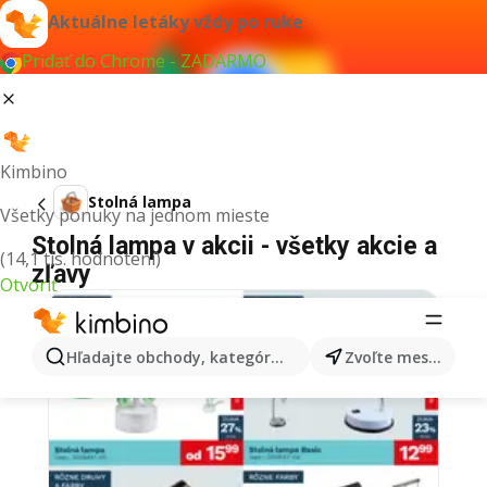
Aktuálne letáky vždy po ruke
Pridať do Chrome - ZADARMO
Kimbino
Stolná lampa
Všetky ponuky na jednom mieste
Stolná lampa v akcii - všetky akcie a
(14,1 tis. hodnotení)
zľavy
Otvoriť
Hľadajte obchody, kategórie, produkty...
Zvoľte mesto