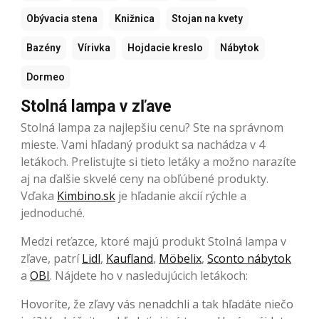
Obývacia stena
Knižnica
Stojan na kvety
Bazény
Vírivka
Hojdacie kreslo
Nábytok
Dormeo
Stolná lampa v zľave
Stolná lampa za najlepšiu cenu? Ste na správnom
mieste. Vami hľadaný produkt sa nachádza v 4
letákoch. Prelistujte si tieto letáky a možno narazíte
aj na ďalšie skvelé ceny na obľúbené produkty.
Vďaka
Kimbino.sk
je hľadanie akcií rýchle a
jednoduché.
Medzi reťazce, ktoré majú produkt Stolná lampa v
zľave, patrí
Lidl
,
Kaufland
,
Möbelix
,
Sconto nábytok
a
OBI
. Nájdete ho v nasledujúcich letákoch:
Hovoríte, že zľavy vás nenadchli a tak hľadáte niečo