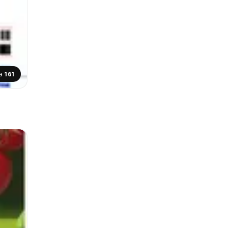
na
161