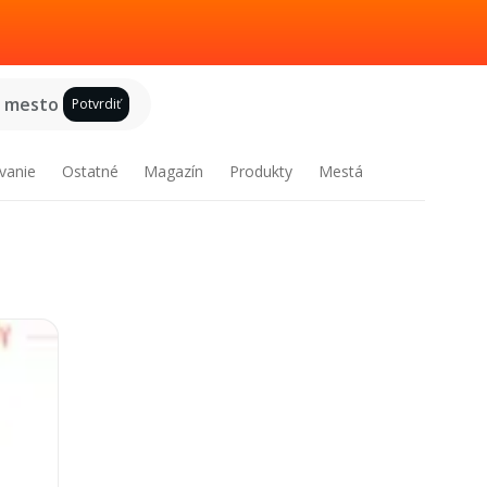
e mesto
Potvrdiť
vanie
Ostatné
Magazín
Produkty
Mestá