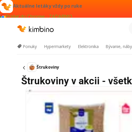
Aktuálne letáky vždy po ruke
Pridať do Chrome - ZADARMO
Ponuky
Hypermarkety
Elektronika
Bývanie, náby
Štrukoviny
Štrukoviny v akcii - všet