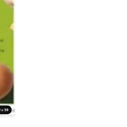
ana
59