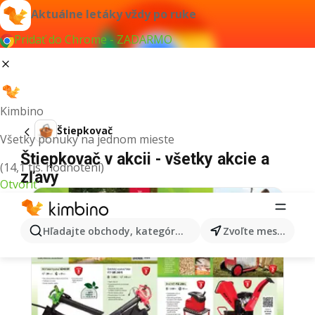
Aktuálne letáky vždy po ruke
Pridať do Chrome - ZADARMO
Kimbino
Štiepkovač
Všetky ponuky na jednom mieste
Štiepkovač v akcii - všetky akcie a
(14,1 tis. hodnotení)
zľavy
Otvoriť
Hľadajte obchody, kategórie, produkty...
Zvoľte mesto