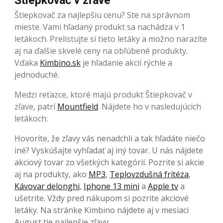
Štiepkovač v zľave
Štiepkovač za najlepšiu cenu? Ste na správnom
mieste. Vami hľadaný produkt sa nachádza v 1
letákoch. Prelistujte si tieto letáky a možno narazíte
aj na ďalšie skvelé ceny na obľúbené produkty.
Vďaka
Kimbino.sk
je hľadanie akcií rýchle a
jednoduché.
Medzi reťazce, ktoré majú produkt Štiepkovač v
zľave, patrí
Mountfield
. Nájdete ho v nasledujúcich
letákoch:
Hovoríte, že zľavy vás nenadchli a tak hľadáte niečo
iné? Vyskúšajte vyhľadať aj iný tovar. U nás nájdete
akciový tovar zo všetkých kategórií. Pozrite si akcie
aj na produkty, ako
MP3
,
Teplovzdušná frítéza
,
Kávovar delonghi
,
Iphone 13 mini
a
Apple tv
a
ušetrite. Vždy pred nákupom si pozrite akciové
letáky. Na stránke Kimbino nájdete aj v mesiaci
August tie najlepšie zľavy.