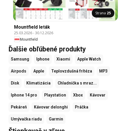
Strana
25
Mountfield leták
25.03.2026
-
30.12.2026
Mountfield
Ďalšie obľúbené produkty
Samsung
Iphone
Xiaomi
Apple Watch
Airpods
Apple
Teplovzdušná frítéza
MP3
Disk
Klimatizácia
Chladnička s mraz...
Iphone 14 pro
Playstation
Xbox
Kávovar
Pekáreň
Kávovar delonghi
Práčka
Umývačka riadu
Garmin