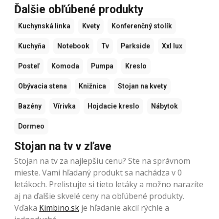
Ďalšie obľúbené produkty
Kuchynská linka
Kvety
Konferenčný stolík
Kuchyňa
Notebook
Tv
Parkside
Xxl lux
Posteľ
Komoda
Pumpa
Kreslo
Obývacia stena
Knižnica
Stojan na kvety
Bazény
Vírivka
Hojdacie kreslo
Nábytok
Dormeo
Stojan na tv v zľave
Stojan na tv za najlepšiu cenu? Ste na správnom
mieste. Vami hľadaný produkt sa nachádza v 0
letákoch. Prelistujte si tieto letáky a možno narazíte
aj na ďalšie skvelé ceny na obľúbené produkty.
Vďaka
Kimbino.sk
je hľadanie akcií rýchle a