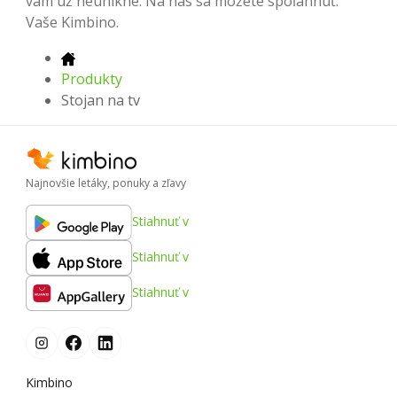
vám už neunikne. Na nás sa môžete spoľahnúť.
Vaše Kimbino.
Produkty
Stojan na tv
Najnovšie letáky, ponuky a zľavy
Stiahnuť v
Stiahnuť v
Stiahnuť v
Kimbino