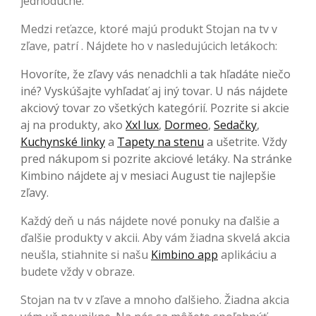
jednoduché.
Medzi reťazce, ktoré majú produkt Stojan na tv v
zľave, patrí . Nájdete ho v nasledujúcich letákoch:
Hovoríte, že zľavy vás nenadchli a tak hľadáte niečo
iné? Vyskúšajte vyhľadať aj iný tovar. U nás nájdete
akciový tovar zo všetkých kategórií. Pozrite si akcie
aj na produkty, ako
Xxl lux
,
Dormeo
,
Sedačky
,
Kuchynské linky
a
Tapety na stenu
a ušetrite. Vždy
pred nákupom si pozrite akciové letáky. Na stránke
Kimbino nájdete aj v mesiaci August tie najlepšie
zľavy.
Každý deň u nás nájdete nové ponuky na ďalšie a
ďalšie produkty v akcii. Aby vám žiadna skvelá akcia
neušla, stiahnite si našu
Kimbino app
aplikáciu a
budete vždy v obraze.
Stojan na tv v zľave a mnoho ďalšieho. Žiadna akcia