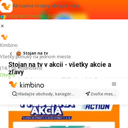
Aktuálne letáky vždy po ruke
Pridať do Chrome - ZADARMO
Kimbino
Stojan na tv
Všetky ponuky na jednom mieste
Stojan na tv v akcii - všetky akcie a
(14,1 tis. hodnotení)
zľavy
Otvoriť
Pre daný výraz sme nenašli žiadne výsledky.
Ďalšie letáky z kategórie
Hľadajte obchody, kategórie, produkty...
Zvoľte mesto