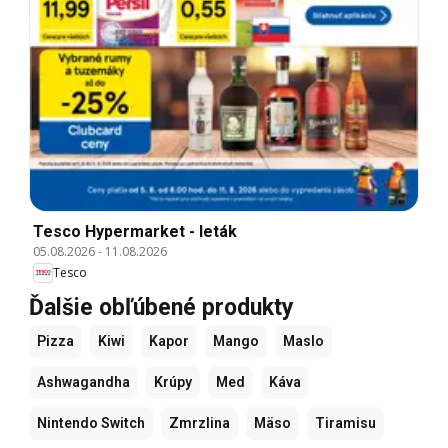
Tesco Hypermarket - leták
05.08.2026
-
11.08.2026
Tesco
Ďalšie obľúbené produkty
Pizza
Kiwi
Kapor
Mango
Maslo
Ashwagandha
Krúpy
Med
Káva
Nintendo Switch
Zmrzlina
Mäso
Tiramisu