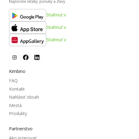
Najnovšie letáky, ponuky a zľavy
Stiahnuť v
Stiahnuť v
Stiahnuť v
Kimbino
FAQ
Kontakt
Nahlásiť obsah
Mestá
Produkty
Partnerstvo
Ako inzerovať