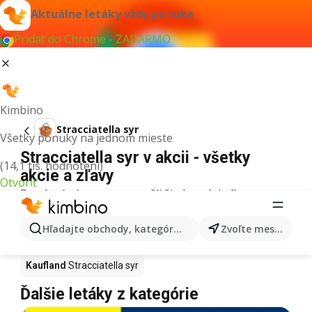
Aktuálne letáky vždy po ruke
Pridať do Chrome - ZADARMO
Kimbino
Stracciatella syr
Všetky ponuky na jednom mieste
Stracciatella syr v akcii - všetky
(14,1 tis. hodnotení)
akcie a zľavy
Otvoriť
Pre daný výraz sme nenašli žiadne výsledky.
Stracciatella syr v akcii - Kde kúpiť?
Hľadajte obchody, kategórie, produkty...
Zvoľte mesto
Tesco
Stracciatella syr
Lidl
Stracciatella syr
Kaufland
Stracciatella syr
Ďalšie letáky z kategórie