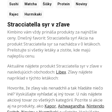
Sushi
Matcha
Šišky
Protein
Noviny
Rajec
Hurmikaki
Stracciatella syr v zľave
Kimbino vám vždy prináša produkty za najnižšie
ceny. Dnešný favorit: Stracciatella syr! Akcia na
produkt Stracciatella syr sa nachádza v 0 letákoch.
Prelistujte si všetky letáky a zistite, kde majú
najlepšiu cenu.
Aktuálne nájdete produkt Stracciatella syr v zľave v
nasledujúcich obchodoch:
Libex
. Zľavy nájdete
napríklad v týchto letákoch:
Hovoríte, že zľavy vás nenadchli a tak hľadáte niečo
iné? Vyskúšajte vyhľadať aj iný tovar. U nás nájdete
akciový tovar zo všetkých kategórií. Pozrite si akcie
aj na produkty, ako
Kapor
,
Ashwagandha
,
Nintendo
Switch
,
Noviny
a
Hurmikaki
a ušetrite. Vyskúšajte