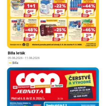
Billa leták
05.08.2026
-
11.08.2026
Billa