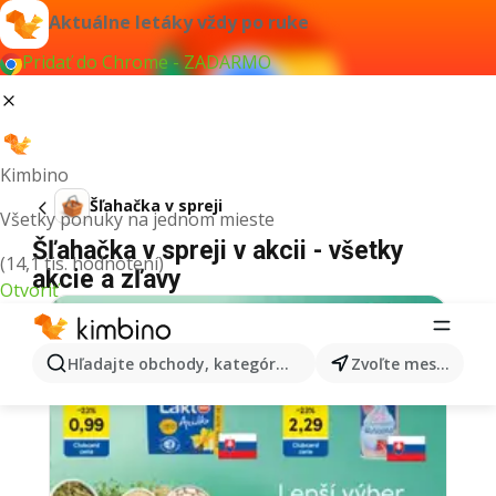
Aktuálne letáky vždy po ruke
Pridať do Chrome - ZADARMO
Kimbino
Šľahačka v spreji
Všetky ponuky na jednom mieste
Šľahačka v spreji v akcii - všetky
(14,1 tis. hodnotení)
akcie a zľavy
Otvoriť
Hľadajte obchody, kategórie, produkty...
Zvoľte mesto