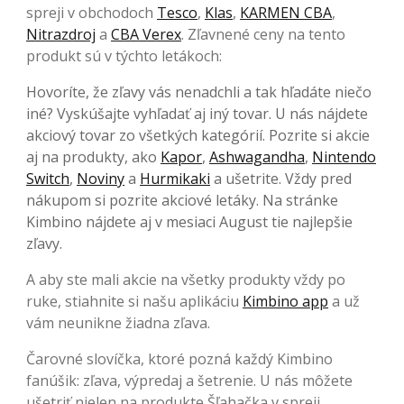
spreji v obchodoch
Tesco
,
Klas
,
KARMEN CBA
,
Nitrazdroj
a
CBA Verex
. Zľavnené ceny na tento
produkt sú v týchto letákoch:
Hovoríte, že zľavy vás nenadchli a tak hľadáte niečo
iné? Vyskúšajte vyhľadať aj iný tovar. U nás nájdete
akciový tovar zo všetkých kategórií. Pozrite si akcie
aj na produkty, ako
Kapor
,
Ashwagandha
,
Nintendo
Switch
,
Noviny
a
Hurmikaki
a ušetrite. Vždy pred
nákupom si pozrite akciové letáky. Na stránke
Kimbino nájdete aj v mesiaci August tie najlepšie
zľavy.
A aby ste mali akcie na všetky produkty vždy po
ruke, stiahnite si našu aplikáciu
Kimbino app
a už
vám neunikne žiadna zľava.
Čarovné slovíčka, ktoré pozná každý Kimbino
fanúšik: zľava, výpredaj a šetrenie. U nás môžete
ušetriť nielen na produkte Šľahačka v spreji.