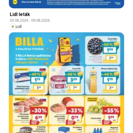
Lidl leták
03.08.2026
-
09.08.2026
Lidl