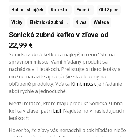
Holiaci strojček
Korektor
Eucerin
Old Spice
Vichy
Elektrická zubná ...
Nivea
Weleda
Sonická zubná kefka v zľave od
22,99 €
Sonická zubná kefka za najlepšiu cenu? Ste na
správnom mieste. Vami hľadaný produkt sa
nachádza v 1 letákoch. Prelistujte si tieto letáky a
možno narazíte aj na ďalšie skvelé ceny na
obľúbené produkty. Vďaka
Kimbino.sk
je hľadanie
akcií rýchle a jednoduché.
Medzi reťazce, ktoré majú produkt Sonická zubná
kefka v zľave, patrí
Lidl
. Nájdete ho v nasledujúcich
letákoch:
Hovoríte, že zľavy vás nenadchli a tak hľadáte niečo