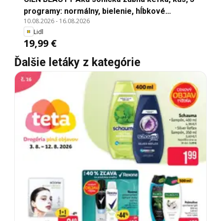
programy: normálny, bielenie, hĺbkové
10.08.2026
-
16.08.2026
čistenie, 2-minútový časovač, s 30-
Lidl
sekundovým intervalom
19,99 €
Ďalšie letáky z kategórie