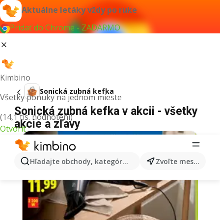
Aktuálne letáky vždy po ruke
Pridať do Chrome - ZADARMO
Kimbino
Sonická zubná kefka
Všetky ponuky na jednom mieste
Sonická zubná kefka v akcii - všetky
(14,1 tis. hodnotení)
akcie a zľavy
Otvoriť
Hľadajte obchody, kategórie, produkty...
Zvoľte mesto