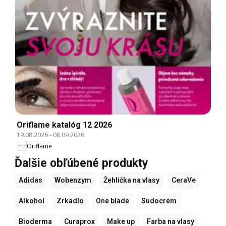
Oriflame katalóg 12 2026
19.08.2026
-
08.09.2026
Oriflame
Ďalšie obľúbené produkty
Adidas
Wobenzym
Žehlička na vlasy
CeraVe
Alkohol
Zrkadlo
One blade
Sudocrem
Bioderma
Curaprox
Make up
Farba na vlasy