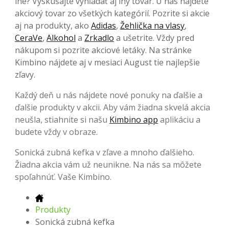
iné? Vyskúšajte vyhľadať aj iný tovar. U nás nájdete
akciový tovar zo všetkých kategórií. Pozrite si akcie
aj na produkty, ako
Adidas
,
Žehlička na vlasy
,
CeraVe
,
Alkohol
a
Zrkadlo
a ušetrite. Vždy pred
nákupom si pozrite akciové letáky. Na stránke
Kimbino nájdete aj v mesiaci August tie najlepšie
zľavy.
Každý deň u nás nájdete nové ponuky na ďalšie a
ďalšie produkty v akcii. Aby vám žiadna skvelá akcia
neušla, stiahnite si našu
Kimbino app
aplikáciu a
budete vždy v obraze.
Sonická zubná kefka v zľave a mnoho ďalšieho.
Žiadna akcia vám už neunikne. Na nás sa môžete
spoľahnúť. Vaše Kimbino.
Produkty
Sonická zubná kefka