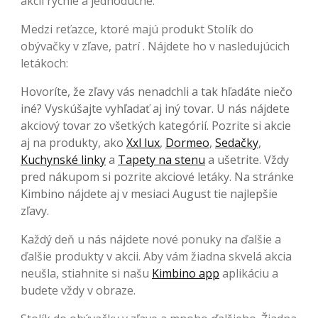
akcií rýchle a jednoduché.
Medzi reťazce, ktoré majú produkt Stolík do
obývačky v zľave, patrí . Nájdete ho v nasledujúcich
letákoch:
Hovoríte, že zľavy vás nenadchli a tak hľadáte niečo
iné? Vyskúšajte vyhľadať aj iný tovar. U nás nájdete
akciový tovar zo všetkých kategórií. Pozrite si akcie
aj na produkty, ako
Xxl lux
,
Dormeo
,
Sedačky
,
Kuchynské linky
a
Tapety na stenu
a ušetrite. Vždy
pred nákupom si pozrite akciové letáky. Na stránke
Kimbino nájdete aj v mesiaci August tie najlepšie
zľavy.
Každý deň u nás nájdete nové ponuky na ďalšie a
ďalšie produkty v akcii. Aby vám žiadna skvelá akcia
neušla, stiahnite si našu
Kimbino app
aplikáciu a
budete vždy v obraze.