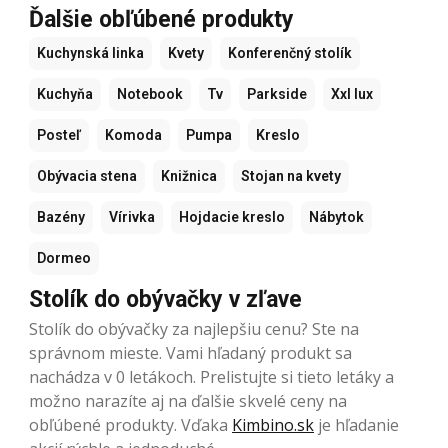
Ďalšie obľúbené produkty
Kuchynská linka
Kvety
Konferenčný stolík
Kuchyňa
Notebook
Tv
Parkside
Xxl lux
Posteľ
Komoda
Pumpa
Kreslo
Obývacia stena
Knižnica
Stojan na kvety
Bazény
Vírivka
Hojdacie kreslo
Nábytok
Dormeo
Stolík do obývačky v zľave
Stolík do obývačky za najlepšiu cenu? Ste na
správnom mieste. Vami hľadaný produkt sa
nachádza v 0 letákoch. Prelistujte si tieto letáky a
možno narazíte aj na ďalšie skvelé ceny na
obľúbené produkty. Vďaka
Kimbino.sk
je hľadanie