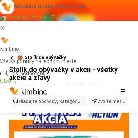
Aktuálne letáky vždy po ruke
Pridať do Chrome - ZADARMO
Kimbino
Stolík do obývačky
Všetky ponuky na jednom mieste
Stolík do obývačky v akcii - všetky
(14,1 tis. hodnotení)
akcie a zľavy
Otvoriť
Pre daný výraz sme nenašli žiadne výsledky.
Ďalšie letáky z kategórie
Hľadajte obchody, kategórie, produkty...
Zvoľte mesto