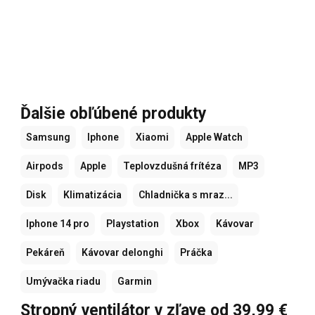
Ďalšie obľúbené produkty
Samsung
Iphone
Xiaomi
Apple Watch
Airpods
Apple
Teplovzdušná frítéza
MP3
Disk
Klimatizácia
Chladnička s mraz...
Iphone 14 pro
Playstation
Xbox
Kávovar
Pekáreň
Kávovar delonghi
Práčka
Umývačka riadu
Garmin
Stropný ventilátor v zľave od 39,99 €