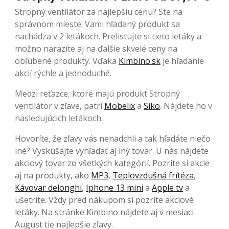
Stropný ventilátor za najlepšiu cenu? Ste na
správnom mieste. Vami hľadaný produkt sa
nachádza v 2 letákoch. Prelistujte si tieto letáky a
možno narazíte aj na ďalšie skvelé ceny na
obľúbené produkty. Vďaka
Kimbino.sk
je hľadanie
akcií rýchle a jednoduché.
Medzi reťazce, ktoré majú produkt Stropný
ventilátor v zľave, patrí
Möbelix
a
Siko
. Nájdete ho v
nasledujúcich letákoch:
Hovoríte, že zľavy vás nenadchli a tak hľadáte niečo
iné? Vyskúšajte vyhľadať aj iný tovar. U nás nájdete
akciový tovar zo všetkých kategórií. Pozrite si akcie
aj na produkty, ako
MP3
,
Teplovzdušná frítéza
,
Kávovar delonghi
,
Iphone 13 mini
a
Apple tv
a
ušetrite. Vždy pred nákupom si pozrite akciové
letáky. Na stránke Kimbino nájdete aj v mesiaci
August tie najlepšie zľavy.