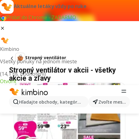
Aktuálne letáky vždy po ruke
Pridať do Chrome - ZADARMO
Kimbino
Stropný ventilátor
Všetky ponuky na jednom mieste
Stropný ventilátor v akcii - všetky
(14,1 tis. hodnotení)
akcie a zľavy
Otvoriť
Hľadajte obchody, kategórie, produkty...
Zvoľte mesto