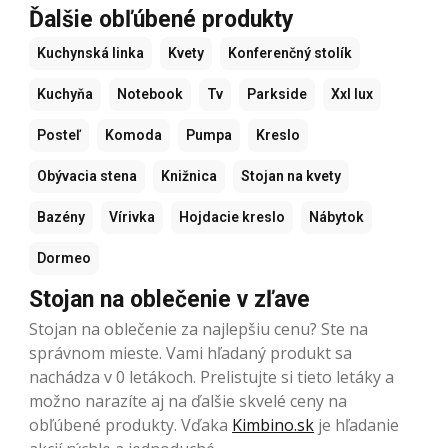
Ďalšie obľúbené produkty
Kuchynská linka
Kvety
Konferenčný stolík
Kuchyňa
Notebook
Tv
Parkside
Xxl lux
Posteľ
Komoda
Pumpa
Kreslo
Obývacia stena
Knižnica
Stojan na kvety
Bazény
Vírivka
Hojdacie kreslo
Nábytok
Dormeo
Stojan na oblečenie v zľave
Stojan na oblečenie za najlepšiu cenu? Ste na
správnom mieste. Vami hľadaný produkt sa
nachádza v 0 letákoch. Prelistujte si tieto letáky a
možno narazíte aj na ďalšie skvelé ceny na
obľúbené produkty. Vďaka
Kimbino.sk
je hľadanie