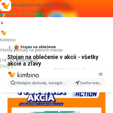
Aktuálne letáky vždy po ruke
Pridať do Chrome - ZADARMO
Kimbino
Stojan na oblečenie
Všetky ponuky na jednom mieste
Stojan na oblečenie v akcii - všetky
(14,1 tis. hodnotení)
akcie a zľavy
Otvoriť
Pre daný výraz sme nenašli žiadne výsledky.
Ďalšie letáky z kategórie
Hľadajte obchody, kategórie, produkty...
Zvoľte mesto