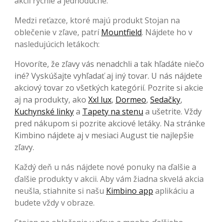
akcií rýchle a jednoduché.
Medzi reťazce, ktoré majú produkt Stojan na
oblečenie v zľave, patrí
Mountfield
. Nájdete ho v
nasledujúcich letákoch:
Hovoríte, že zľavy vás nenadchli a tak hľadáte niečo
iné? Vyskúšajte vyhľadať aj iný tovar. U nás nájdete
akciový tovar zo všetkých kategórií. Pozrite si akcie
aj na produkty, ako
Xxl lux
,
Dormeo
,
Sedačky
,
Kuchynské linky
a
Tapety na stenu
a ušetrite. Vždy
pred nákupom si pozrite akciové letáky. Na stránke
Kimbino nájdete aj v mesiaci August tie najlepšie
zľavy.
Každý deň u nás nájdete nové ponuky na ďalšie a
ďalšie produkty v akcii. Aby vám žiadna skvelá akcia
neušla, stiahnite si našu
Kimbino app
aplikáciu a
budete vždy v obraze.