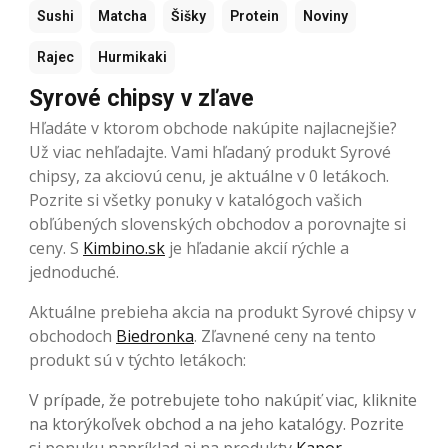
Sushi
Matcha
Šišky
Protein
Noviny
Rajec
Hurmikaki
Syrové chipsy v zľave
Hľadáte v ktorom obchode nakúpite najlacnejšie?
Už viac nehľadajte. Vami hľadaný produkt Syrové
chipsy, za akciovú cenu, je aktuálne v 0 letákoch.
Pozrite si všetky ponuky v katalógoch vašich
obľúbených slovenských obchodov a porovnajte si
ceny. S
Kimbino.sk
je hľadanie akcií rýchle a
jednoduché.
Aktuálne prebieha akcia na produkt Syrové chipsy v
obchodoch
Biedronka
. Zľavnené ceny na tento
produkt sú v týchto letákoch:
V prípade, že potrebujete toho nakúpiť viac, kliknite
na ktorýkoľvek obchod a na jeho katalógy. Pozrite
si ponuku napríklad aj na produkty
Kapor
,