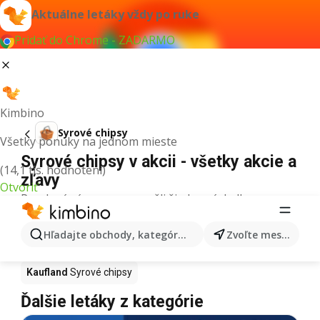
Aktuálne letáky vždy po ruke
Pridať do Chrome - ZADARMO
Kimbino
Syrové chipsy
Všetky ponuky na jednom mieste
Syrové chipsy v akcii - všetky akcie a
(14,1 tis. hodnotení)
zľavy
Otvoriť
Pre daný výraz sme nenašli žiadne výsledky.
Syrové chipsy v akcii - Kde kúpiť?
Hľadajte obchody, kategórie, produkty...
Zvoľte mesto
Tesco
Syrové chipsy
Lidl
Syrové chipsy
Kaufland
Syrové chipsy
Ďalšie letáky z kategórie