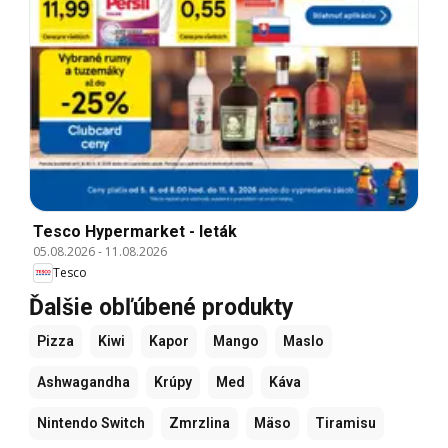
Tesco Hypermarket - leták
05.08.2026
-
11.08.2026
Tesco
Ďalšie obľúbené produkty
Pizza
Kiwi
Kapor
Mango
Maslo
Ashwagandha
Krúpy
Med
Káva
Nintendo Switch
Zmrzlina
Mäso
Tiramisu