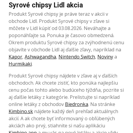
Syrové chipsy Lidl akcia
Produkt Syrové chipsy je práve teraz v akcii v
obchode Lidl. Produkt Syrové chipsy v zľave si
môžete v Lidl kúpiť od 03.08.2026. Neváhajte a
poponáhľajte sa. Ponuka je časovo obmedzená.
Okrem produktu Syrové chipsy za zvýhodnenú cenu
objavíte v obchode Lidl aj ďalšie zľavy, napríklad na
Kapor
,
Ashwagandha
,
Nintendo Switch
,
Noviny
a
Hurmikaki
.
Produkt Syrové chipsy nájdete v zľave aj v ďalších
obchodoch. Ak chcete zistiť, kto ponúka najlepšiu
cenu počas tohto alebo budúceho týždňa, pozrite si
aj ďalšie letáky z kategórie. Prelistujte si napríklad
online letáky z obchodov
Biedronka
. Na stránke
Kimbino.sk
nájdete každý deň prehľad aktuálnych
akcií. A ak chcete byť informovaný o obľúbených
akciách ako prvý, stiahnite si našu aplikáciu
Kimbino app
a my vás na nové letáky a akcie vždy