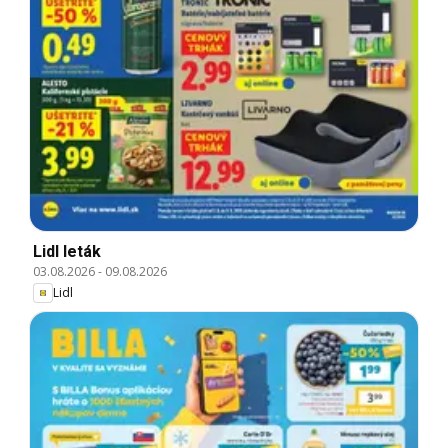
Lidl leták
03.08.2026
-
09.08.2026
Lidl