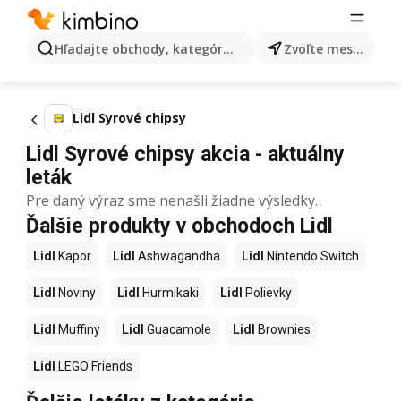
Hľadajte obchody, kategórie, produkty...
Zvoľte mesto
Lidl Syrové chipsy
Lidl Syrové chipsy akcia - aktuálny
leták
Pre daný výraz sme nenašli žiadne výsledky.
Ďalšie produkty v obchodoch Lidl
Lidl
Kapor
Lidl
Ashwagandha
Lidl
Nintendo Switch
Lidl
Noviny
Lidl
Hurmikaki
Lidl
Polievky
Lidl
Muffiny
Lidl
Guacamole
Lidl
Brownies
Lidl
LEGO Friends