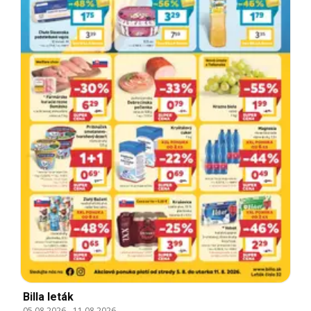
Billa leták
05.08.2026
-
11.08.2026