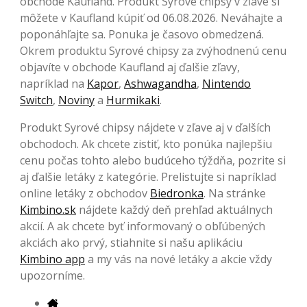
obchode Kaufland. Produkt Syrové chipsy v zľave si
môžete v Kaufland kúpiť od 06.08.2026. Neváhajte a
poponáhľajte sa. Ponuka je časovo obmedzená.
Okrem produktu Syrové chipsy za zvýhodnenú cenu
objavíte v obchode Kaufland aj ďalšie zľavy,
napríklad na
Kapor
,
Ashwagandha
,
Nintendo
Switch
,
Noviny
a
Hurmikaki
.
Produkt Syrové chipsy nájdete v zľave aj v ďalších
obchodoch. Ak chcete zistiť, kto ponúka najlepšiu
cenu počas tohto alebo budúceho týždňa, pozrite si
aj ďalšie letáky z kategórie. Prelistujte si napríklad
online letáky z obchodov
Biedronka
. Na stránke
Kimbino.sk
nájdete každý deň prehľad aktuálnych
akcií. A ak chcete byť informovaný o obľúbených
akciách ako prvý, stiahnite si našu aplikáciu
Kimbino app
a my vás na nové letáky a akcie vždy
upozorníme.