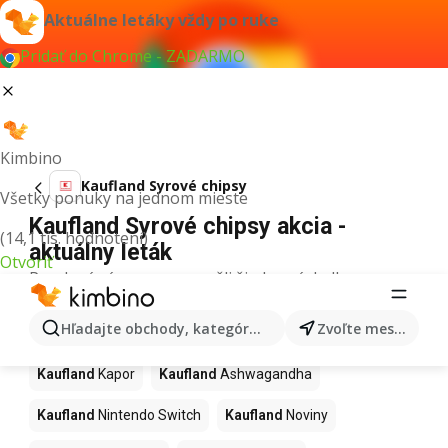
Aktuálne letáky vždy po ruke
Pridať do Chrome - ZADARMO
Kimbino
Kaufland Syrové chipsy
Všetky ponuky na jednom mieste
Kaufland Syrové chipsy akcia -
(14,1 tis. hodnotení)
aktuálny leták
Otvoriť
Pre daný výraz sme nenašli žiadne výsledky.
Ďalšie produkty v obchodoch
Hľadajte obchody, kategórie, produkty...
Zvoľte mesto
Kaufland
Kaufland
Kapor
Kaufland
Ashwagandha
Kaufland
Nintendo Switch
Kaufland
Noviny