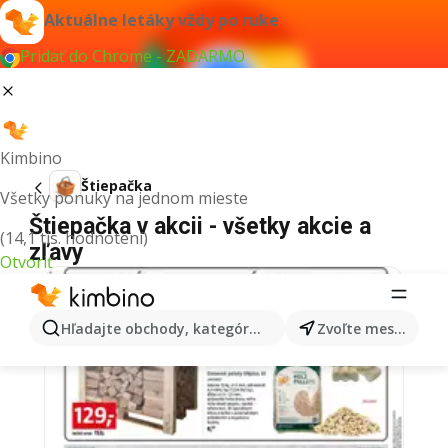
Aktuálne letáky vždy po ruke
Pridať do Chrome - ZADARMO
Kimbino
Štiepačka
Všetky ponuky na jednom mieste
Štiepačka v akcii - všetky akcie a
(14,1 tis. hodnotení)
zľavy
Otvoriť
Hľadajte obchody, kategórie, produkty...
Zvoľte mesto