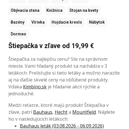
Obývacia stena
Knižnica
Stojan na kvety
Bazény
Vírivka
Hojdacie kreslo
Nábytok
Dormeo
Štiepačka v zľave od 19,99 €
Štiepačka za najlepšiu cenu? Ste na správnom
mieste. Vami hľadaný produkt sa nachádza v 3
letákoch. Prelistujte si tieto letáky a možno narazíte
aj na ďalšie skvelé ceny na obľúbené produkty.
Vďaka
Kimbino.sk
je hľadanie akcií rýchle a
jednoduché.
Medzi reťazce, ktoré majú produkt Štiepačka v
zľave, patrí
Bauhaus
,
Hecht
a
Mountfield
. Nájdete
ho v nasledujúcich letákoch:
Bauhaus leták (03.08.2026 - 06.09.2026)