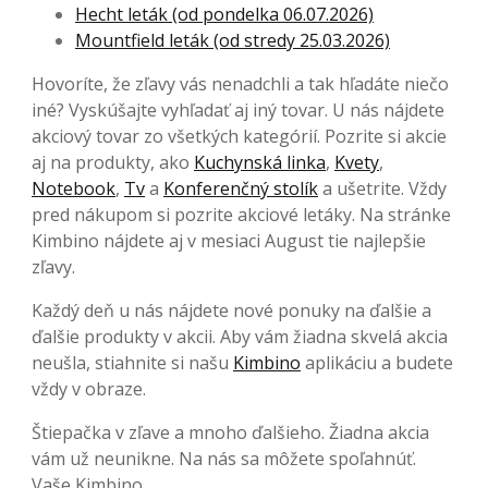
Hecht leták (od pondelka 06.07.2026)
Mountfield leták (od stredy 25.03.2026)
Hovoríte, že zľavy vás nenadchli a tak hľadáte niečo
iné? Vyskúšajte vyhľadať aj iný tovar. U nás nájdete
akciový tovar zo všetkých kategórií. Pozrite si akcie
aj na produkty, ako
Kuchynská linka
,
Kvety
,
Notebook
,
Tv
a
Konferenčný stolík
a ušetrite. Vždy
pred nákupom si pozrite akciové letáky. Na stránke
Kimbino nájdete aj v mesiaci August tie najlepšie
zľavy.
Každý deň u nás nájdete nové ponuky na ďalšie a
ďalšie produkty v akcii. Aby vám žiadna skvelá akcia
neušla, stiahnite si našu
Kimbino
aplikáciu a budete
vždy v obraze.
Štiepačka v zľave a mnoho ďalšieho. Žiadna akcia
vám už neunikne. Na nás sa môžete spoľahnúť.
Vaše Kimbino.