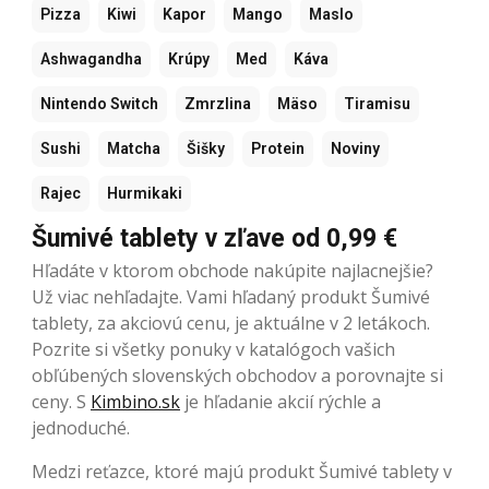
Pizza
Kiwi
Kapor
Mango
Maslo
Ashwagandha
Krúpy
Med
Káva
Nintendo Switch
Zmrzlina
Mäso
Tiramisu
Sushi
Matcha
Šišky
Protein
Noviny
Rajec
Hurmikaki
Šumivé tablety v zľave od 0,99 €
Hľadáte v ktorom obchode nakúpite najlacnejšie?
Už viac nehľadajte. Vami hľadaný produkt Šumivé
tablety, za akciovú cenu, je aktuálne v 2 letákoch.
Pozrite si všetky ponuky v katalógoch vašich
obľúbených slovenských obchodov a porovnajte si
ceny. S
Kimbino.sk
je hľadanie akcií rýchle a
jednoduché.
Medzi reťazce, ktoré majú produkt Šumivé tablety v