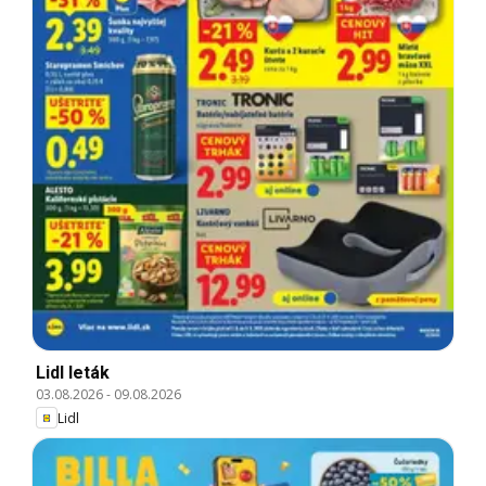
Lidl leták
03.08.2026
-
09.08.2026
Lidl