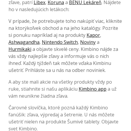
zľave, patrí
Libex
,
Koruna
a
BENU Lekáreň
. Nájdete
ho v nasledujúcich letákoch:
V prípade, že potrebujete toho nakúpiť viac, kliknite
na ktorýkoľvek obchod a na jeho katalógy. Pozrite
si ponuku napríklad aj na produkty
Kapor
,
Ashwagandha
,
Nintendo Switch
,
Noviny
a
Hurmikaki
a objavte skvelé ceny. Kimbino nájde za
vás vždy najlepšie zľavy a informuje vás o nich
ihneď. Každý týždeň tak môžete vďaka Kimbinu
ušetriť. Prihláste sa u nás na odber noviniek.
A aby ste mali akcie na všetky produkty vždy po
ruke, stiahnite si našu aplikáciu
Kimbino app
a už
vám neunikne žiadna zľava.
Čarovné slovíčka, ktoré pozná každý Kimbino
fanúšik: zľava, výpredaj a šetrenie. U nás môžete
ušetriť nielen na produkte Šumivé tablety. Objavte
svet Kimbino.