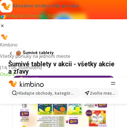
Aktuálne letáky vždy po ruke
Pridať do Chrome - ZADARMO
Kimbino
Šumivé tablety
Všetky ponuky na jednom mieste
Šumivé tablety v akcii - všetky akcie
(14,1 tis. hodnotení)
a zľavy
Otvoriť
Hľadajte obchody, kategórie, produkty...
Zvoľte mesto