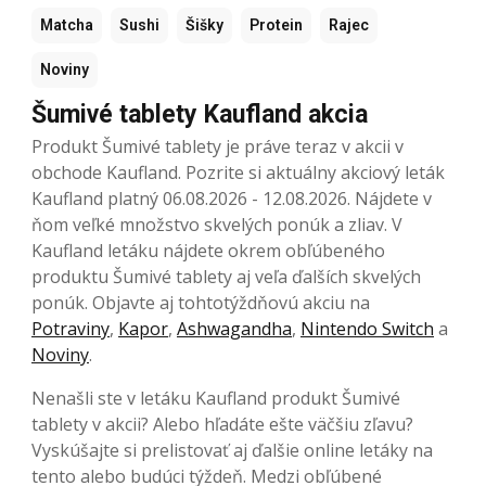
Matcha
Sushi
Šišky
Protein
Rajec
Noviny
Šumivé tablety Kaufland akcia
Produkt Šumivé tablety je práve teraz v akcii v
obchode Kaufland. Pozrite si aktuálny akciový leták
Kaufland platný 06.08.2026 - 12.08.2026. Nájdete v
ňom veľké množstvo skvelých ponúk a zliav. V
Kaufland letáku nájdete okrem obľúbeného
produktu Šumivé tablety aj veľa ďalších skvelých
ponúk. Objavte aj tohtotýždňovú akciu na
Potraviny
,
Kapor
,
Ashwagandha
,
Nintendo Switch
a
Noviny
.
Nenašli ste v letáku Kaufland produkt Šumivé
tablety v akcii? Alebo hľadáte ešte väčšiu zľavu?
Vyskúšajte si prelistovať aj ďalšie online letáky na
tento alebo budúci týždeň. Medzi obľúbené