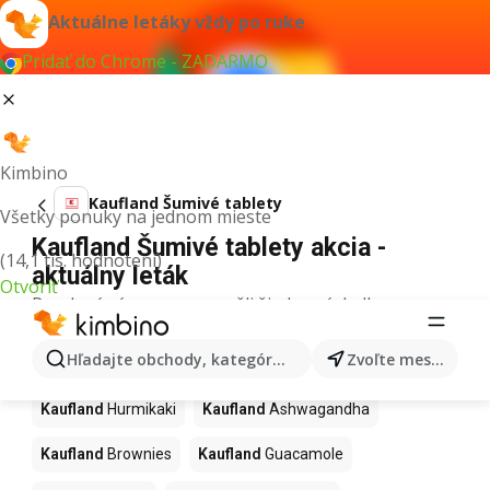
Aktuálne letáky vždy po ruke
Pridať do Chrome - ZADARMO
Kimbino
Kaufland Šumivé tablety
Všetky ponuky na jednom mieste
Kaufland Šumivé tablety akcia -
(14,1 tis. hodnotení)
aktuálny leták
Otvoriť
Pre daný výraz sme nenašli žiadne výsledky.
Ďalšie produkty v obchodoch
Hľadajte obchody, kategórie, produkty...
Zvoľte mesto
Kaufland
Kaufland
Hurmikaki
Kaufland
Ashwagandha
Kaufland
Brownies
Kaufland
Guacamole