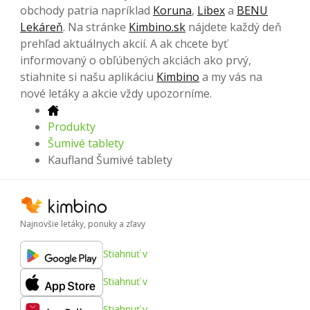
obchody patria napríklad
Koruna
,
Libex
a
BENU
Lekáreň
. Na stránke
Kimbino.sk
nájdete každý deň
prehľad aktuálnych akcií. A ak chcete byť
informovaný o obľúbených akciách ako prvý,
stiahnite si našu aplikáciu
Kimbino
a my vás na
nové letáky a akcie vždy upozorníme.
Produkty
Šumivé tablety
Kaufland Šumivé tablety
Najnovšie letáky, ponuky a zľavy
Stiahnuť v
Stiahnuť v
Stiahnuť v