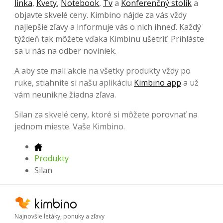
linka
,
Kvety
,
Notebook
,
Tv
a
Konferenčný stolík
a
objavte skvelé ceny. Kimbino nájde za vás vždy
najlepšie zľavy a informuje vás o nich ihneď. Každý
týždeň tak môžete vďaka Kimbinu ušetriť. Prihláste
sa u nás na odber noviniek.
A aby ste mali akcie na všetky produkty vždy po
ruke, stiahnite si našu aplikáciu
Kimbino app
a už
vám neunikne žiadna zľava.
Silan za skvelé ceny, ktoré si môžete porovnať na
jednom mieste. Vaše Kimbino.
Produkty
Silan
Najnovšie letáky, ponuky a zľavy