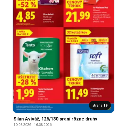
Strana
19
Silan Aviváž, 126/130 praní rôzne druhy
10.08.2026
-
16.08.2026