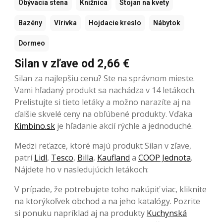
Obývacia stena
Knižnica
Stojan na kvety
Bazény
Vírivka
Hojdacie kreslo
Nábytok
Dormeo
Silan v zľave od 2,66 €
Silan za najlepšiu cenu? Ste na správnom mieste.
Vami hľadaný produkt sa nachádza v 14 letákoch.
Prelistujte si tieto letáky a možno narazíte aj na
ďalšie skvelé ceny na obľúbené produkty. Vďaka
Kimbino.sk
je hľadanie akcií rýchle a jednoduché.
Medzi reťazce, ktoré majú produkt Silan v zľave,
patrí
Lidl
,
Tesco
,
Billa
,
Kaufland
a
COOP Jednota
.
Nájdete ho v nasledujúcich letákoch:
V prípade, že potrebujete toho nakúpiť viac, kliknite
na ktorýkoľvek obchod a na jeho katalógy. Pozrite
si ponuku napríklad aj na produkty
Kuchynská