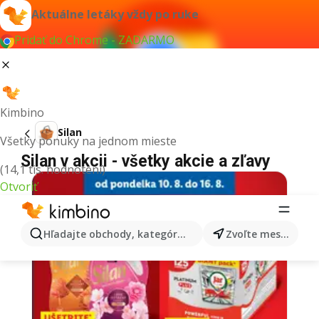
Aktuálne letáky vždy po ruke
Pridať do Chrome - ZADARMO
Kimbino
Silan
Všetky ponuky na jednom mieste
Silan v akcii - všetky akcie a zľavy
(14,1 tis. hodnotení)
Otvoriť
Hľadajte obchody, kategórie, produkty...
Zvoľte mesto