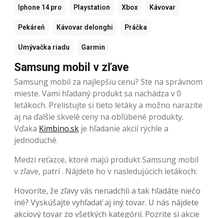
Iphone 14 pro
Playstation
Xbox
Kávovar
Pekáreň
Kávovar delonghi
Práčka
Umývačka riadu
Garmin
Samsung mobil v zľave
Samsung mobil za najlepšiu cenu? Ste na správnom
mieste. Vami hľadaný produkt sa nachádza v 0
letákoch. Prelistujte si tieto letáky a možno narazíte
aj na ďalšie skvelé ceny na obľúbené produkty.
Vďaka
Kimbino.sk
je hľadanie akcií rýchle a
jednoduché.
Medzi reťazce, ktoré majú produkt Samsung mobil
v zľave, patrí . Nájdete ho v nasledujúcich letákoch:
Hovoríte, že zľavy vás nenadchli a tak hľadáte niečo
iné? Vyskúšajte vyhľadať aj iný tovar. U nás nájdete
akciový tovar zo všetkých kategórií. Pozrite si akcie