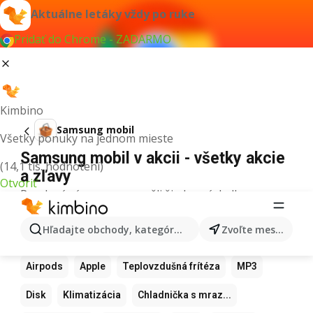
Aktuálne letáky vždy po ruke
Pridať do Chrome - ZADARMO
Kimbino
Samsung mobil
Všetky ponuky na jednom mieste
Samsung mobil v akcii - všetky akcie
(14,1 tis. hodnotení)
a zľavy
Otvoriť
Pre daný výraz sme nenašli žiadne výsledky.
Ďalšie obľúbené produkty
Hľadajte obchody, kategórie, produkty...
Zvoľte mesto
Samsung
Iphone
Xiaomi
Apple Watch
Airpods
Apple
Teplovzdušná frítéza
MP3
Disk
Klimatizácia
Chladnička s mraz...