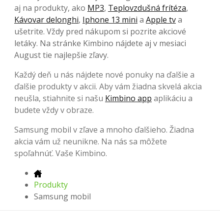
aj na produkty, ako
MP3
,
Teplovzdušná frítéza
,
Kávovar delonghi
,
Iphone 13 mini
a
Apple tv
a
ušetrite. Vždy pred nákupom si pozrite akciové
letáky. Na stránke Kimbino nájdete aj v mesiaci
August tie najlepšie zľavy.
Každý deň u nás nájdete nové ponuky na ďalšie a
ďalšie produkty v akcii. Aby vám žiadna skvelá akcia
neušla, stiahnite si našu
Kimbino app
aplikáciu a
budete vždy v obraze.
Samsung mobil v zľave a mnoho ďalšieho. Žiadna
akcia vám už neunikne. Na nás sa môžete
spoľahnúť. Vaše Kimbino.
Produkty
Samsung mobil