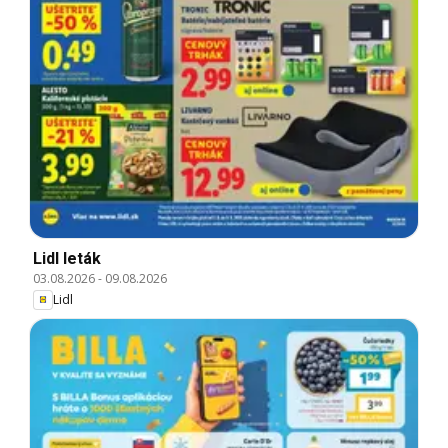
Lidl leták
03.08.2026
-
09.08.2026
Lidl