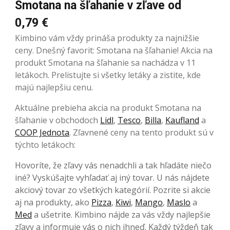
Smotana na šľahanie v zľave od
0,79 €
Kimbino vám vždy prináša produkty za najnižšie
ceny. Dnešný favorit: Smotana na šľahanie! Akcia na
produkt Smotana na šľahanie sa nachádza v 11
letákoch. Prelistujte si všetky letáky a zistite, kde
majú najlepšiu cenu.
Aktuálne prebieha akcia na produkt Smotana na
šľahanie v obchodoch
Lidl
,
Tesco
,
Billa
,
Kaufland
a
COOP Jednota
. Zľavnené ceny na tento produkt sú v
týchto letákoch:
Hovoríte, že zľavy vás nenadchli a tak hľadáte niečo
iné? Vyskúšajte vyhľadať aj iný tovar. U nás nájdete
akciový tovar zo všetkých kategórií. Pozrite si akcie
aj na produkty, ako
Pizza
,
Kiwi
,
Mango
,
Maslo
a
Med
a ušetrite. Kimbino nájde za vás vždy najlepšie
zľavy a informuje vás o nich ihneď. Každý týždeň tak