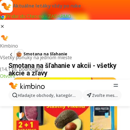
Aktuálne letáky vždy po ruke
Pridať do Chrome - ZADARMO
Kimbino
Smotana na šľahanie
Všetky ponuky na jednom mieste
Smotana na šľahanie v akcii - všetky
(14,1 tis. hodnotení)
akcie a zľavy
Otvoriť
Hľadajte obchody, kategórie, produkty...
Zvoľte mesto