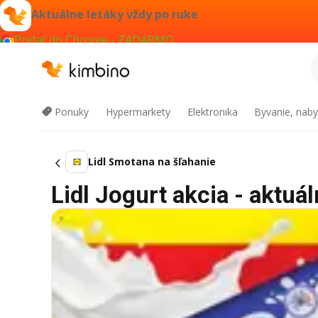
Aktuálne letáky vždy po ruke
Pridať do Chrome - ZADARMO
Ponuky
Hypermarkety
Elektronika
Byvanie, naby
Lidl Smotana na šľahanie
Lidl Jogurt akcia - aktuál