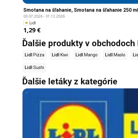
Smotana na šľahanie, Smotana na šľahanie 250 m
03.07.2026
-
31.12.2026
Lidl
1,29 €
Ďalšie produkty v obchodoch 
Lidl
Pizza
Lidl
Kiwi
Lidl
Mango
Lidl
Maslo
Li
Lidl
Sushi
Ďalšie letáky z kategórie