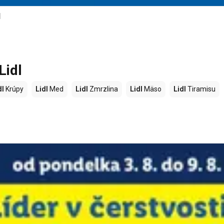
l
Lidl
dl
Krúpy
Lidl
Med
Lidl
Zmrzlina
Lidl
Mäso
Lidl
Tiramisu