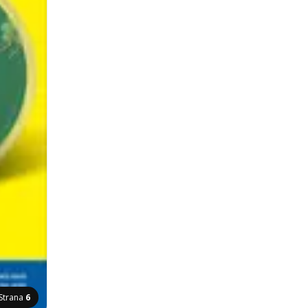
Strana
6