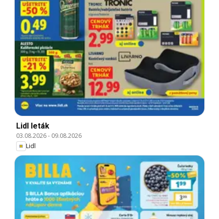
Lidl leták
03.08.2026
-
09.08.2026
Lidl