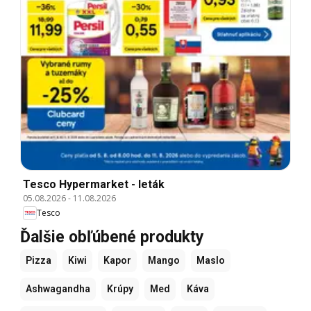
Tesco Hypermarket - leták
05.08.2026
-
11.08.2026
Tesco
Ďalšie obľúbené produkty
Pizza
Kiwi
Kapor
Mango
Maslo
Ashwagandha
Krúpy
Med
Káva