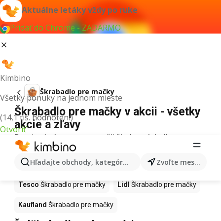
Aktuálne letáky vždy po ruke
Pridať do Chrome - ZADARMO
Kimbino
Škrabadlo pre mačky
Všetky ponuky na jednom mieste
Škrabadlo pre mačky v akcii - všetky
(14,1 tis. hodnotení)
akcie a zľavy
Otvoriť
Pre daný výraz sme nenašli žiadne výsledky.
Škrabadlo pre mačky v akcii - Kde
Hľadajte obchody, kategórie, produkty...
Zvoľte mesto
kúpiť?
Tesco
Škrabadlo pre mačky
Lidl
Škrabadlo pre mačky
Kaufland
Škrabadlo pre mačky