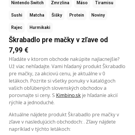
Nintendo Switch
Zmrzlina
Mäso
Tiramisu
Sushi
Matcha
Šišky
Protein
Noviny
Rajec
Hurmikaki
Škrabadlo pre mačky v zľave od
7,99 €
Hľadáte v ktorom obchode nakúpite najlacnejšie?
Už viac nehľadajte. Vami hľadaný produkt Škrabadlo
pre mačky, za akciovú cenu, je aktuálne v 0
letákoch. Pozrite si všetky ponuky v katalógoch
vašich obľúbených slovenských obchodov a
porovnajte si ceny. S
Kimbino.sk
je hľadanie akcií
rýchle a jednoduché.
Aktuálne nájdete produkt Škrabadlo pre mačky v
zľave v nasledujúcich obchodoch: . Zľavy nájdete
napríklad v týchto letákoch: