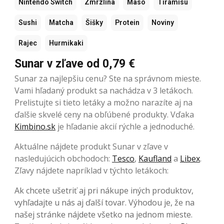
Nintendo Switch
Zmrzlina
Mäso
Tiramisu
Sushi
Matcha
Šišky
Protein
Noviny
Rajec
Hurmikaki
Sunar v zľave od 0,79 €
Sunar za najlepšiu cenu? Ste na správnom mieste.
Vami hľadaný produkt sa nachádza v 3 letákoch.
Prelistujte si tieto letáky a možno narazíte aj na
ďalšie skvelé ceny na obľúbené produkty. Vďaka
Kimbino.sk
je hľadanie akcií rýchle a jednoduché.
Aktuálne nájdete produkt Sunar v zľave v
nasledujúcich obchodoch:
Tesco
,
Kaufland
a
Libex
.
Zľavy nájdete napríklad v týchto letákoch:
Ak chcete ušetriť aj pri nákupe iných produktov,
vyhľadajte u nás aj ďalší tovar. Výhodou je, že na
našej stránke nájdete všetko na jednom mieste.