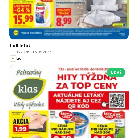
Lidl leták
10.08.2026
-
16.08.2026
Lidl
NOVÝ