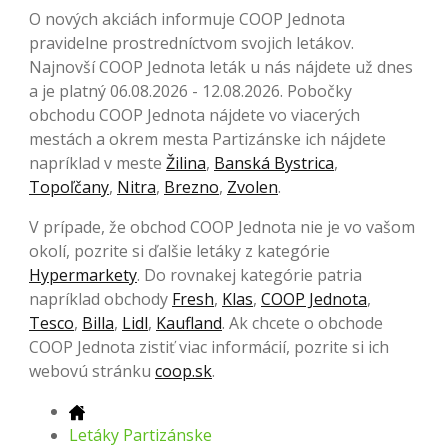
O nových akciách informuje COOP Jednota
pravidelne prostredníctvom svojich letákov.
Najnovší COOP Jednota leták u nás nájdete už dnes
a je platný 06.08.2026 - 12.08.2026. Pobočky
obchodu COOP Jednota nájdete vo viacerých
mestách a okrem mesta Partizánske ich nájdete
napríklad v meste
Žilina
,
Banská Bystrica
,
Topoľčany
,
Nitra
,
Brezno
,
Zvolen
.
V prípade, že obchod COOP Jednota nie je vo vašom
okolí, pozrite si ďalšie letáky z kategórie
Hypermarkety
. Do rovnakej kategórie patria
napríklad obchody
Fresh
,
Klas
,
COOP Jednota
,
Tesco
,
Billa
,
Lidl
,
Kaufland
. Ak chcete o obchode
COOP Jednota zistiť viac informácií, pozrite si ich
webovú stránku
coop.sk
.
Letáky Partizánske