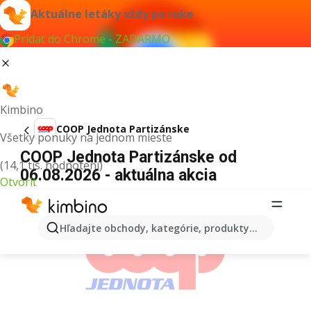
Aktuálne letáky vždy po ruke
Pridať do Chrome - ZADARMO
Kimbino
COOP Jednota Partizánske
Všetky ponuky na jednom mieste
COOP Jednota Partizánske od
(14,1 tis. hodnotení)
06.08.2026 - aktuálna akcia
Otvoriť
REKLAMA
Hľadajte obchody, kategórie, produkty...