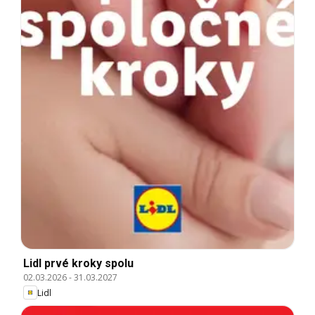
Lidl prvé kroky spolu
02.03.2026
-
31.03.2027
Lidl