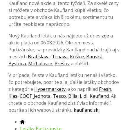
Kaufland nové akcie aj tento týždeň. Za skvelé ceny
si môžete v obchode Kaufland kúpiť všetko, čo
potrebujete a vďaka ich širokému sortimentu tu
určite neobídete naprázdno.
Nový Kaufland leták u nás nájdete už dnes
zde
a
akcie platia od 06.08.2026. Okrem mesta
Partizánske, sa prevádzky Kaufland nachádzajú aj v
mestách
Bratislava
,
Trnava
,
Košice
,
Banská
Bystrica
,
Michalovce
,
Prešov
a ďalších.
V prípade, že ste v Kaufland letáku nenašli všetko,
čo potrebujete, pozrite si aj ďalšie letáky obchodov
z kategórie
Hypermarkety
, ako napríklad
Fresh
,
Klas
,
COOP Jednota
,
Tesco
,
Billa
,
Lidl
,
Kaufland
. Ak
chcete o obchode Kaufland zistiť viac informácií,
pozrite si ich webovú stránku
kaufland.sk
.
Letáky Partizánske