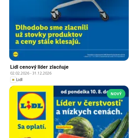
Lidl cenový líder zlacňuje
02.02.2026
-
31.12.2026
Lidl
NOVÝ