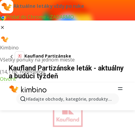
Aktuálne letáky vždy po ruke
Pridať do Chrome - ZADARMO
Kimbino
Kaufland Partizánske
Všetky ponuky na jednom mieste
Kaufland Partizánske leták - aktuálny
(14,1 tis. hodnotení)
a budúci týždeň
Otvoriť
REKLAMA
Hľadajte obchody, kategórie, produkty...