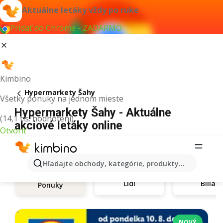
Aktuálne letáky vždy po ruke
Pridať do Chrome - ZADARMO
Kimbino
Hypermarkety Šahy
Všetky ponuky na jednom mieste
Hypermarkety Šahy - Aktuálne
(14,1 tis. hodnotení)
akciové letáky online
Otvoriť
Hľadajte obchody, kategórie, produkty...
Lidl
Billa
Ponuky
NOVÝ