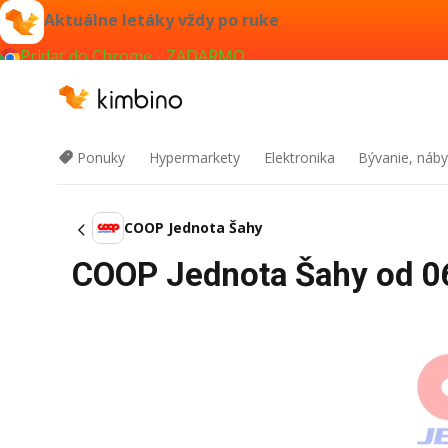
Aktuálne letáky vždy po ruke
Pridať do Chrome - ZADARMO
Ponuky
Hypermarkety
Elektronika
Bývanie, náby
COOP Jednota Šahy
COOP Jednota Šahy od 06