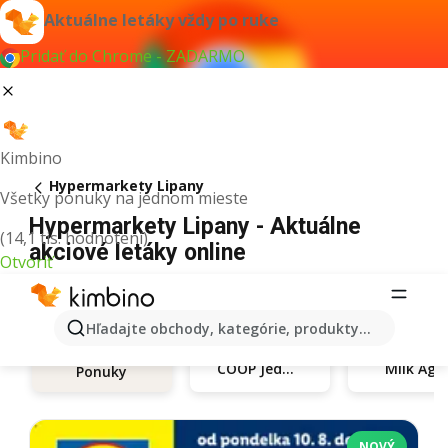
Aktuálne letáky vždy po ruke
Pridať do Chrome - ZADARMO
Kimbino
Hypermarkety Lipany
Všetky ponuky na jednom mieste
Hypermarkety Lipany - Aktuálne
(14,1 tis. hodnotení)
akciové letáky online
Otvoriť
Hľadajte obchody, kategórie, produkty...
COOP Jednota
Milk Agr
Ponuky
NOVÝ