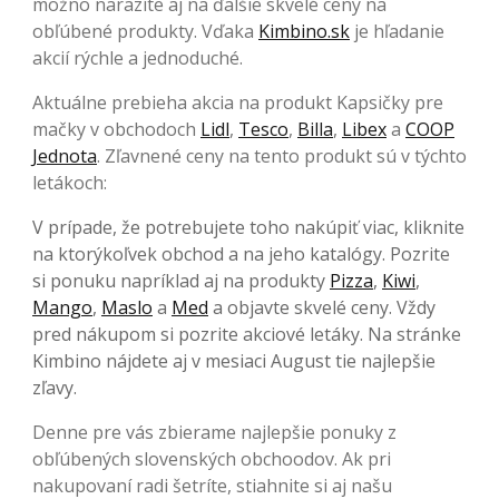
možno narazíte aj na ďalšie skvelé ceny na
obľúbené produkty. Vďaka
Kimbino.sk
je hľadanie
akcií rýchle a jednoduché.
Aktuálne prebieha akcia na produkt Kapsičky pre
mačky v obchodoch
Lidl
,
Tesco
,
Billa
,
Libex
a
COOP
Jednota
. Zľavnené ceny na tento produkt sú v týchto
letákoch:
V prípade, že potrebujete toho nakúpiť viac, kliknite
na ktorýkoľvek obchod a na jeho katalógy. Pozrite
si ponuku napríklad aj na produkty
Pizza
,
Kiwi
,
Mango
,
Maslo
a
Med
a objavte skvelé ceny. Vždy
pred nákupom si pozrite akciové letáky. Na stránke
Kimbino nájdete aj v mesiaci August tie najlepšie
zľavy.
Denne pre vás zbierame najlepšie ponuky z
obľúbených slovenských obchoodov. Ak pri
nakupovaní radi šetríte, stiahnite si aj našu