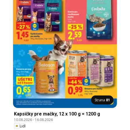
Strana
81
Kapsičky pre mačky, 12 x 100 g = 1200 g
10.08.2026
-
16.08.2026
Lidl