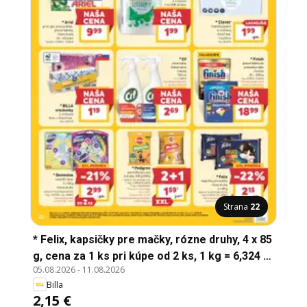
Strana
22
* Felix, kapsičky pre mačky, rózne druhy, 4 x 85
g, cena za 1 ks pri kúpe od 2 ks, 1 kg = 6,324 €,
05.08.2026
-
11.08.2026
kapsičky pre mačky, rózne druhy, 4 x 85 g,
Billa
cena za 1 ks pri kúpe od 2 ks, 1 kg = 6,324 €
2,15 €