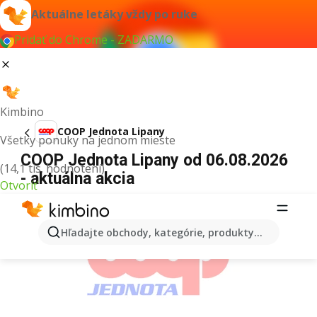
Aktuálne letáky vždy po ruke
Pridať do Chrome - ZADARMO
Kimbino
COOP Jednota Lipany
Všetky ponuky na jednom mieste
COOP Jednota Lipany od 06.08.2026
(14,1 tis. hodnotení)
- aktuálna akcia
Otvoriť
REKLAMA
Hľadajte obchody, kategórie, produkty...