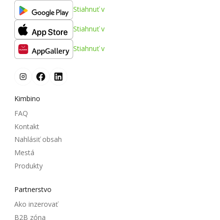
Stiahnuť v
Stiahnuť v
Stiahnuť v
Kimbino
FAQ
Kontakt
Nahlásiť obsah
Mestá
Produkty
Partnerstvo
Ako inzerovať
B2B zóna