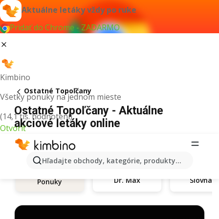
Aktuálne letáky vždy po ruke
Pridať do Chrome - ZADARMO
Kimbino
Ostatné Topoľčany
Všetky ponuky na jednom mieste
Ostatné Topoľčany - Aktuálne
(14,1 tis. hodnotení)
akciové letáky online
Otvoriť
Hľadajte obchody, kategórie, produkty...
Dr. Max
Slovnaft
Ponuky