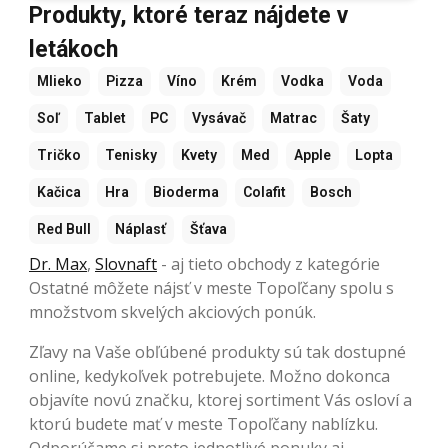
Produkty, ktoré teraz nájdete v
letákoch
Mlieko
Pizza
Víno
Krém
Vodka
Voda
Soľ
Tablet
PC
Vysávač
Matrac
Šaty
Tričko
Tenisky
Kvety
Med
Apple
Lopta
Kačica
Hra
Bioderma
Colafit
Bosch
Red Bull
Náplasť
Šťava
Dr. Max
,
Slovnaft
- aj tieto obchody z kategórie
Ostatné môžete nájsť v meste Topoľčany spolu s
množstvom skvelých akciových ponúk.
Zľavy na Vaše obľúbené produkty sú tak dostupné
online, kedykoľvek potrebujete. Možno dokonca
objavíte novú značku, ktorej sortiment Vás osloví a
ktorú budete mať v meste Topoľčany nablízku.
Odporúčame si preto jednotlivé ponuky aj