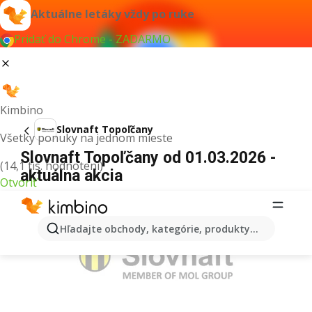
Aktuálne letáky vždy po ruke
Pridať do Chrome - ZADARMO
Kimbino
Slovnaft Topoľčany
Všetky ponuky na jednom mieste
Slovnaft Topoľčany od 01.03.2026 -
(14,1 tis. hodnotení)
aktuálna akcia
Otvoriť
REKLAMA
Hľadajte obchody, kategórie, produkty...