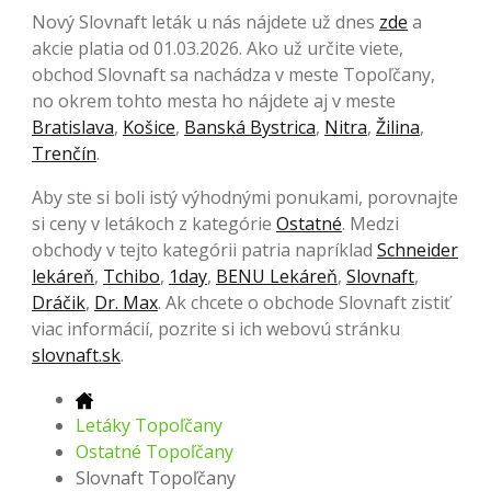
Nový Slovnaft leták u nás nájdete už dnes
zde
a
akcie platia od 01.03.2026. Ako už určite viete,
obchod Slovnaft sa nachádza v meste Topoľčany,
no okrem tohto mesta ho nájdete aj v meste
Bratislava
,
Košice
,
Banská Bystrica
,
Nitra
,
Žilina
,
Trenčín
.
Aby ste si boli istý výhodnými ponukami, porovnajte
si ceny v letákoch z kategórie
Ostatné
. Medzi
obchody v tejto kategórii patria napríklad
Schneider
lekáreň
,
Tchibo
,
1day
,
BENU Lekáreň
,
Slovnaft
,
Dráčik
,
Dr. Max
. Ak chcete o obchode Slovnaft zistiť
viac informácií, pozrite si ich webovú stránku
slovnaft.sk
.
Letáky Topoľčany
Ostatné Topoľčany
Slovnaft Topoľčany