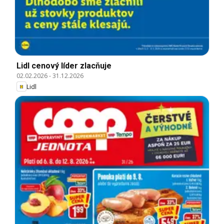
Lidl cenový líder zlacňuje
02.02.2026
-
31.12.2026
Lidl