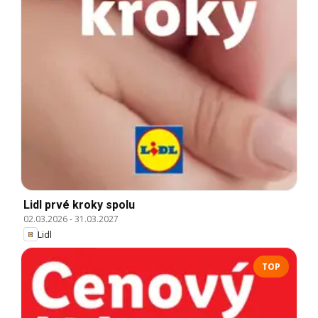
Lidl prvé kroky spolu
02.03.2026
-
31.03.2027
Lidl
TOP