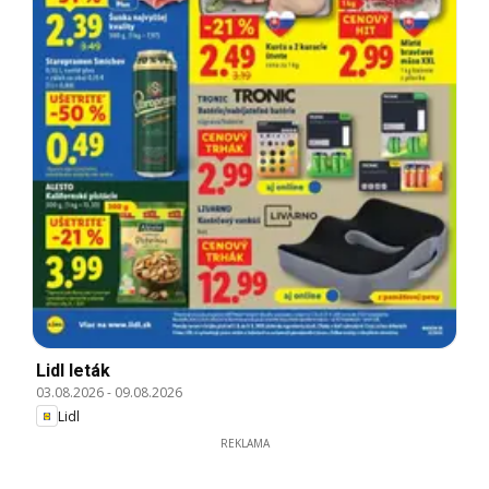
Lidl leták
03.08.2026
-
09.08.2026
Lidl
REKLAMA