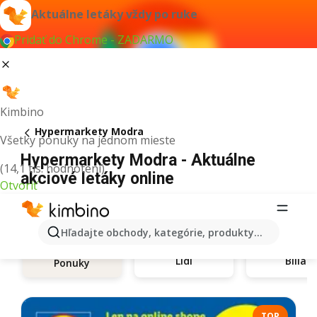
Aktuálne letáky vždy po ruke
Pridať do Chrome - ZADARMO
Kimbino
Hypermarkety Modra
Všetky ponuky na jednom mieste
Hypermarkety Modra - Aktuálne
(14,1 tis. hodnotení)
akciové letáky online
Otvoriť
Hľadajte obchody, kategórie, produkty...
Lidl
Billa
Ponuky
TOP