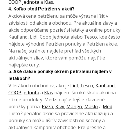
COOP Jednota
a
Klas
.
4. Koľko stojí Petržlen v akcii?
Akciová cena petržlenu sa môže výrazne líšiť v
závislosti od akcie a obchodu. Pre aktuálne zľavy a
akcie odporúčame pozrieť si letáky a online ponuky
Kaufland, Lidl, Coop Jednota alebo Tesco, kde často
nájdete výhodné Petržlen ponuky a Petržlen akcie.
Na našej stránke nájdete prehľad všetkých
aktuálnych zliav, ktoré vám pomôžu nájsť tie
najlepšie ceny.
5. Aké ďalšie ponuky okrem petržlenu nájdem v
letákoch?
V letákoch obchodov, ako je
Lidl
,
Tesco
,
Kaufland
,
COOP Jednota
a
Klas
nájdete širokú škálu akcií na
rôzne produkty. Medzi najčastejšie zľavnené
položky patria:
Pizza
,
Kiwi
,
Mango
,
Maslo
a
Med
Tieto špeciálne akcie sa pravidelne aktualizujú a
ponuky sa môžu líšiť v závislosti od sezóny a
aktuálnych kampaní v obchode. Pre presné a