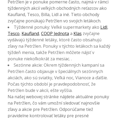
Petržlen je v ponuke pomerne často, najmä v rámci
týždenných akcií veľkých obchodných reťazcov ako
Kaufland, Tesco, Billa, Lidl a iné. Tieto obchody
zvyčajne ponúkajú Petržlen vo svojich letákoch.
Týždenné ponuky: Veľké supermarkety ako
Lidl
,
Tesco
,
Kaufland
,
COOP Jednota
a
Klas
zvyčajne
vydávajú týždenné letáky, ktoré často obsahujú
zľavy na Petržlen. Ponuky v týchto letákoch sa každý
týždeň menia, takže Petržlen môžete nájsť v
ponuke niekoľkokrát za mesiac. .
Sezónne akcie: Okrem týždenných kampaní sa
Petržlen často objavuje v špeciálnych sezónnych
akciách, ako sú sviatky, Veľká noc, Vianoce a ďalšie.
Počas týchto období je pravdepodobnosť, že
Petržlen bude v akcii, ešte vyššia.
Na našej webovej stránke nájdete aktuálne ponuky
na Petržlen, čo vám umožní sledovať najnovšie
zľavy a akcie pre Petržlen. Odporúčame tiež
pravidelne kontrolovať letáky pre presné