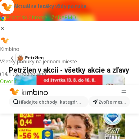
Aktuálne letáky vždy po ruke
Pridať do Chrome - ZADARMO
Kimbino
Petržlen
Všetky ponuky na jednom mieste
Petržlen v akcii - všetky akcie a zľavy
(14,1 tis. hodnotení)
Otvoriť
Hľadajte obchody, kategórie, produkty...
Zvoľte mesto