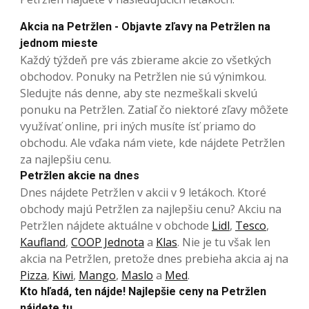
Akcia na Petržlen - Objavte zľavy na Petržlen na
jednom mieste
Každý týždeň pre vás zbierame akcie zo všetkých
obchodov. Ponuky na Petržlen nie sú výnimkou.
Sledujte nás denne, aby ste nezmeškali skvelú
ponuku na Petržlen. Zatiaľ čo niektoré zľavy môžete
využívať online, pri iných musíte ísť priamo do
obchodu. Ale vďaka nám viete, kde nájdete Petržlen
za najlepšiu cenu.
Petržlen akcie na dnes
Dnes nájdete Petržlen v akcii v 9 letákoch. Ktoré
obchody majú Petržlen za najlepšiu cenu? Akciu na
Petržlen nájdete aktuálne v obchode
Lidl
,
Tesco
,
Kaufland
,
COOP Jednota
a
Klas
. Nie je tu však len
akcia na Petržlen, pretože dnes prebieha akcia aj na
Pizza
,
Kiwi
,
Mango
,
Maslo
a
Med
.
Kto hľadá, ten nájde! Najlepšie ceny na Petržlen
nájdete tu