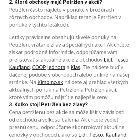
2. Ktoré obchody majú Petržlen v akcii?
Petržlen často nájdete v ponuke v brožúrach
rôznych obchodov. Napríklad teraz je Petržlen v
ponuke v týchto letákoch:
Letáky pravidelne obsahujú skvelé ponuky na
Petržlen, vrátane zliav a špeciálnych akcií. Ak chcete
získať podrobné informácie, odporúčame vám
prelistovať si aktuálne akcie z obchodov
Lidl
,
Tesco
,
Kaufland
,
COOP Jednota
a
Klas
. Tie nájdete buď v
tlačenej podobe v obchodoch alebo online na našej
stránke. Na
Kimbino.sk
nájdete aj prehľad všetkých
aktuálnych ponúk na Petržlen a Petržlen akcií,
ktoré vám pomôžu nájsť tie najlepšie ceny.
3. Koľko stojí Petržlen bez zľavy?
Cena petržlenu bez akcie sa môže líšiť v závislosti
od obchodu a veľkosti balenia. Ak chcete vedieť
presnú cenu, odporúčame skontrolovať aktuálne
cenovky v obchodoch, ako sú
Lidl
,
Tesco
,
Kaufland
,