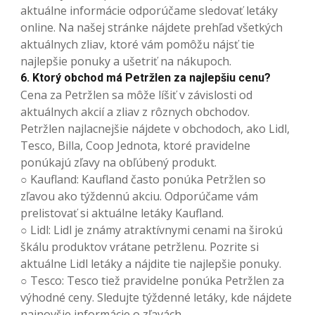
aktuálne informácie odporúčame sledovať letáky
online. Na našej stránke nájdete prehľad všetkých
aktuálnych zliav, ktoré vám pomôžu nájsť tie
najlepšie ponuky a ušetriť na nákupoch.
6. Ktorý obchod má Petržlen za najlepšiu cenu?
Cena za Petržlen sa môže líšiť v závislosti od
aktuálnych akcií a zliav z rôznych obchodov.
Petržlen najlacnejšie nájdete v obchodoch, ako Lidl,
Tesco, Billa, Coop Jednota, ktoré pravidelne
ponúkajú zľavy na obľúbený produkt.
○ Kaufland: Kaufland často ponúka Petržlen so
zľavou ako týždennú akciu. Odporúčame vám
prelistovať si aktuálne letáky Kaufland.
○ Lidl: Lidl je známy atraktívnymi cenami na širokú
škálu produktov vrátane petržlenu. Pozrite si
aktuálne Lidl letáky a nájdite tie najlepšie ponuky.
○ Tesco: Tesco tiež pravidelne ponúka Petržlen za
výhodné ceny. Sledujte týždenné letáky, kde nájdete
najnovšie informácie o zľavách.