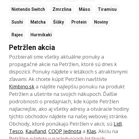
Nintendo Switch
Zmrzlina
Mäso
Tiramisu
Sushi
Matcha
Šišky
Protein
Noviny
Rajec
Hurmikaki
Petržlen akcia
Pozbierali sme všetky aktuálne ponuky a
propagačné akcie na Petržlen, ktoré sú dnes k
dispozícii. Ponuky nájdete v letákoch s atraktívnymi
zľavami. Ak chcete kúpiť Petržlen navštívte
Kimbino.sk
a nájdite najlepšiu ponuku na produkt
Petržlen a ušetrite na svojich nákupoch. Ďalšie
podrobnosti o predajniach, kde kúpite Petržlen
najlacnejšie, ako aj všetky adresy a otváracie hodiny
týchto obchodov nájdete na našej webovej stránke.
Obchody, ktoré ponúkajú Petržlen v akcii, sú
Lidl
,
Tesco
,
Kaufland
,
COOP Jednota
a
Klas
. Akciu na
Petržlen nájdete v nasledujúcich letákoch: