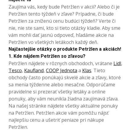
Zaujíma vás, kedy bude Petržlen v akcii? Alebo či je
Petržlen tento týždeň v zľave? Prípadne, či bude
Petržlen za zníženú cenu budúci týždeň? Verte či
nie, nie ste sami, kto si tieto otázky kladie. Aby sme
vám mohli dať jasnú odpoveď, hľadáme akcie na
Petržlen vo všetkých letákoch každý deň.
Najčastejšie otázky o produkte Petržlen a akciách!
1. Kde nájdem Petržlen so zľavou?
Petržlen nájdete v rôznych obchodoch, vrátane
Lidl
,
Tesco
,
Kaufland
,
COOP Jednota
a
Klas
. Tieto
obchody často ponúkajú skvelé akcie a zľavy, ktoré
sa menia týždenne alebo mesačne. Odporúčame
pravidelne si prezerať všetky letáky a online
ponuky, aby vám neunikla žiadna zaujímavá zľava.
Na našej stránke nájdete všetky aktuálne ponuky
na Petržlen. Petržlen akcie vám pomôžu nájsť
najlepšiu cenu a ušetriť peniaze pri nákupe
Petržlen.