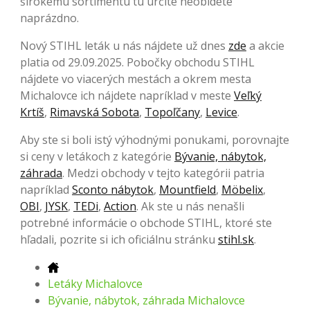
širokému sortimentu tu určite neobídete
naprázdno.
Nový STIHL leták u nás nájdete už dnes
zde
a akcie
platia od 29.09.2025. Pobočky obchodu STIHL
nájdete vo viacerých mestách a okrem mesta
Michalovce ich nájdete napríklad v meste
Veľký
Krtíš
,
Rimavská Sobota
,
Topoľčany
,
Levice
.
Aby ste si boli istý výhodnými ponukami, porovnajte
si ceny v letákoch z kategórie
Bývanie, nábytok,
záhrada
. Medzi obchody v tejto kategórii patria
napríklad
Sconto nábytok
,
Mountfield
,
Möbelix
,
OBI
,
JYSK
,
TEDi
,
Action
. Ak ste u nás nenašli
potrebné informácie o obchode STIHL, ktoré ste
hľadali, pozrite si ich oficiálnu stránku
stihl.sk
.
Letáky Michalovce
Bývanie, nábytok, záhrada Michalovce