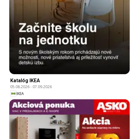
Katalóg IKEA
05.08.2026
-
07.09.2026
IKEA