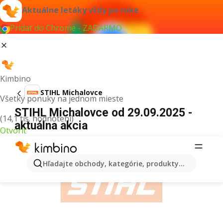
Aktuálne letáky vždy po ruke
Pridať do Chrome - ZADARMO
Kimbino
STIHL Michalovce
Všetky ponuky na jednom mieste
STIHL Michalovce od 29.09.2025 -
(14,1 tis. hodnotení)
aktuálna akcia
Otvoriť
REKLAMA
Hľadajte obchody, kategórie, produkty...