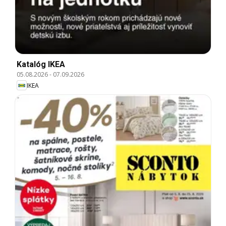
Katalóg IKEA
05.08.2026
-
07.09.2026
IKEA