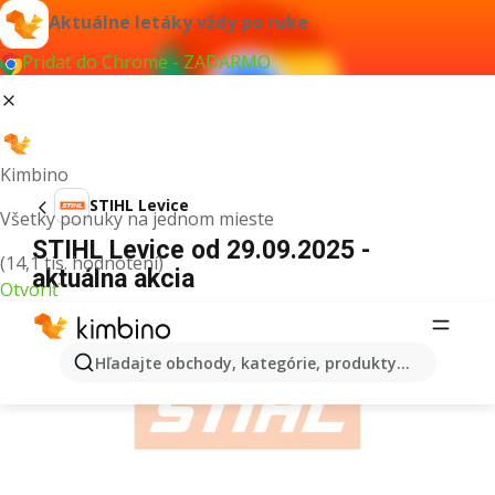
Aktuálne letáky vždy po ruke
Pridať do Chrome - ZADARMO
Kimbino
STIHL Levice
Všetky ponuky na jednom mieste
STIHL Levice od 29.09.2025 -
(14,1 tis. hodnotení)
aktuálna akcia
Otvoriť
REKLAMA
Hľadajte obchody, kategórie, produkty...