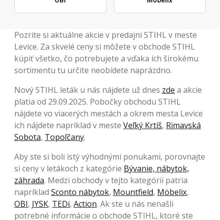
Pozrite si aktuálne akcie v predajni STIHL v meste
Levice. Za skvelé ceny si môžete v obchode STIHL
kúpiť všetko, čo potrebujete a vďaka ich širokému
sortimentu tu určite neobídete naprázdno.
Nový STIHL leták u nás nájdete už dnes
zde
a akcie
platia od 29.09.2025. Pobočky obchodu STIHL
nájdete vo viacerých mestách a okrem mesta Levice
ich nájdete napríklad v meste
Veľký Krtíš
,
Rimavská
Sobota
,
Topoľčany
.
Aby ste si boli istý výhodnými ponukami, porovnajte
si ceny v letákoch z kategórie
Bývanie, nábytok,
záhrada
. Medzi obchody v tejto kategórii patria
napríklad
Sconto nábytok
,
Mountfield
,
Möbelix
,
OBI
,
JYSK
,
TEDi
,
Action
. Ak ste u nás nenašli
potrebné informácie o obchode STIHL, ktoré ste