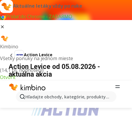
Aktuálne letáky vždy po ruke
Pridať do Chrome - ZADARMO
Kimbino
Action Levice
Všetky ponuky na jednom mieste
Action Levice od 05.08.2026 -
(14,1 tis. hodnotení)
aktuálna akcia
Otvoriť
REKLAMA
Hľadajte obchody, kategórie, produkty...