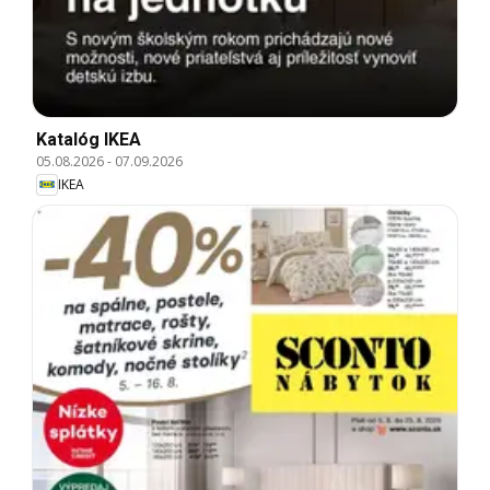
Katalóg IKEA
05.08.2026
-
07.09.2026
IKEA