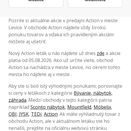
Pozrite si aktuálne akcie v predajni Action v meste
Levice. V obchode Action nájdete vždy širokú
ponuku tovarov a vďaka ich pravidleným akciám
môžete aj ušetriť.
Nový Action leták u nás nájdete už dnes
zde
a akcie
platia od 05.08.2026. Ako už určite viete, obchod
Action sa nachádza v meste Levice, no okrem tohto
mesta ho nájdete aj v meste .
Aby ste si boli istý výhodnými ponukami, porovnajte
si ceny v letákoch z kategórie
Bývanie, nábytok,
záhrada
. Medzi obchody v tejto kategórii patria
napríklad
Sconto nábytok
,
Mountfield
,
Möbelix
,
OBI
,
JYSK
,
TEDi
,
Action
. Ak máte vyhliadnutý tovar z
obchodu Action, ale v aktuálnom letáku ste ho
nenašli, prejdite na oficiálnu webovú stránku