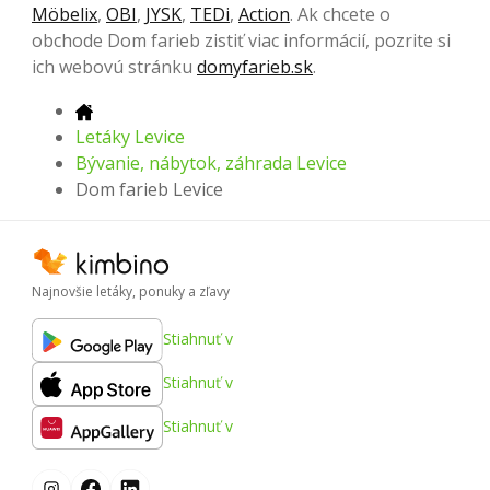
Möbelix
,
OBI
,
JYSK
,
TEDi
,
Action
. Ak chcete o
obchode Dom farieb zistiť viac informácií, pozrite si
ich webovú stránku
domyfarieb.sk
.
Letáky Levice
Bývanie, nábytok, záhrada Levice
Dom farieb Levice
Najnovšie letáky, ponuky a zľavy
Stiahnuť v
Stiahnuť v
Stiahnuť v