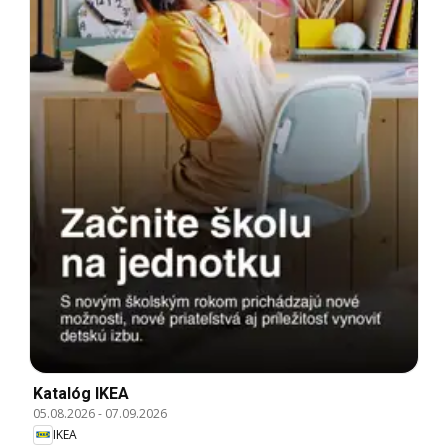
Katalóg IKEA
05.08.2026
-
07.09.2026
IKEA