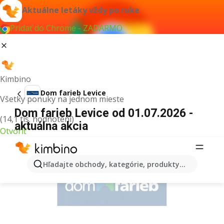
Aktuálne letáky vždy po ruke
Pridať do Chrome - ZADARMO
Kimbino
Dom farieb Levice
Všetky ponuky na jednom mieste
Dom farieb Levice od 01.07.2026 -
(14,1 tis. hodnotení)
aktuálna akcia
Otvoriť
REKLAMA
Hľadajte obchody, kategórie, produkty...