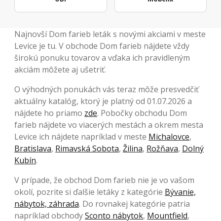
Najnovší Dom farieb leták s novými akciami v meste
Levice je tu. V obchode Dom farieb nájdete vždy
širokú ponuku tovarov a vďaka ich pravidleným
akciám môžete aj ušetriť.
O výhodných ponukách vás teraz môže presvedčiť
aktuálny katalóg, ktorý je platný od 01.07.2026 a
nájdete ho priamo
zde
. Pobočky obchodu Dom
farieb nájdete vo viacerých mestách a okrem mesta
Levice ich nájdete napríklad v meste
Michalovce
,
Bratislava
,
Rimavská Sobota
,
Žilina
,
Rožňava
,
Dolný
Kubín
.
V prípade, že obchod Dom farieb nie je vo vašom
okolí, pozrite si ďalšie letáky z kategórie
Bývanie,
nábytok, záhrada
. Do rovnakej kategórie patria
napríklad obchody
Sconto nábytok
,
Mountfield
,